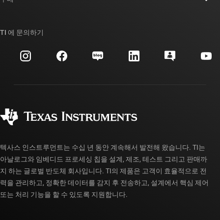
TI E2E™ 설계 지원 포럼
우리의 이야기 | 칩을 만드는 사람들
TI API 제품군
대체품 검색
TI 에 문의하기
이벤트
myTI 회사 계정
고객 지원 센터
투자 관계
배송, 결제 및 세금
패키징
제조
주문 FAQ
품질 및 안정성
사회 공헌
공인 유통업체
myTI 계정 FAQ
텍사스 인스트루먼트는 수십 년 동안 계속해서 발전해 왔습니다. TI는
아날로그와 임베디드 프로세싱 칩을 설계, 제조, 테스트 그리고 판매까
지 하는 글로벌 반도체 회사입니다. TI의 제품은 고객이 효율적으로 전
력을 관리하고, 정확한 데이터를 감지 후 전송하고, 설계에서 핵심 제어
또는 처리 기능을 할 수 있도록 지원합니다.