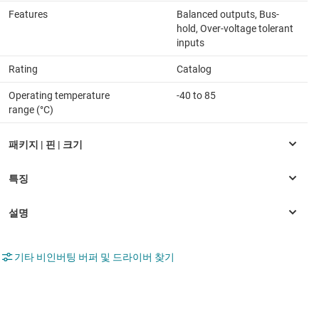
Features
Balanced outputs, Bus-
hold, Over-voltage tolerant
inputs
Rating
Catalog
Operating temperature
-40 to 85
range (°C)
기타 비인버팅 버퍼 및 드라이버 찾기