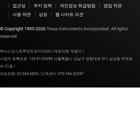
접근성
쿠키 정책
개인정보 취급방침
영업 약관
사용 약관
상표
웹 사이트 의견
© Copyright 1995-
2026
Texas Instruments Incorporated. All rights
reserved.
텍사스인스트루먼트코리아(유) /
대표자명: 박중서 /
사업자 등록번호: 120-81-03090 서울특별시 강남구 영동대로 511 삼성동 무역센
타 31층 /
대표전화: 02-560-6800 /
고객센터: 070-766-32297