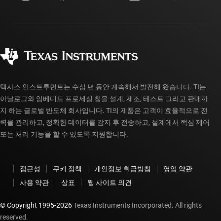
투자 관계
배송, 결제 및 세금
패키징
제조
주문 FAQ
품질 및 안정성
사회 공헌
공인 유통업체
myTI 계정 FAQ
텍사스 인스트루먼트는 수십 년 동안 계속해서 발전해 왔습니다. TI는
아날로그와 임베디드 프로세싱 칩을 설계, 제조, 테스트 그리고 판매까
지 하는 글로벌 반도체 회사입니다. TI의 제품은 고객이 효율적으로 전
력을 관리하고, 정확한 데이터를 감지 후 전송하고, 설계에서 핵심 제어
또는 처리 기능을 할 수 있도록 지원합니다.
접근성
쿠키 정책
개인정보 취급방침
영업 약관
사용 약관
상표
웹 사이트 의견
© Copyright 1995-
2026
Texas Instruments Incorporated. All rights
reserved.