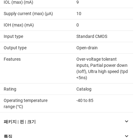
IOL (max) (mA)
9
Supply current (max) (µA)
10
IOH (max) (mA)
0
Input type
Standard CMOS
Output type
Open-drain
Features
Over-voltage tolerant
inputs, Partial power down
(Ioff), Ultra high speed (tpd
<5ns)
Rating
Catalog
Operating temperature
-40 to 85
range (°C)