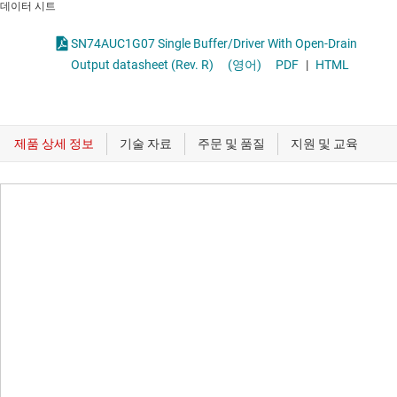
데이터 시트
SN74AUC1G07 Single Buffer/Driver With Open-Drain
Output datasheet (Rev. R)
(영어)
PDF
|
HTML