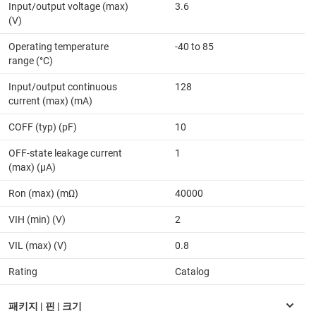
Input/output voltage (max)
3.6
(V)
Operating temperature
-40 to 85
range (°C)
Input/output continuous
128
current (max) (mA)
COFF (typ) (pF)
10
OFF-state leakage current
1
(max) (µA)
Ron (max) (mΩ)
40000
VIH (min) (V)
2
VIL (max) (V)
0.8
Rating
Catalog