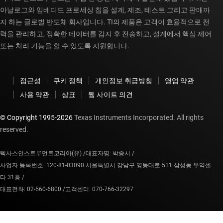
아날로그와 임베디드 프로세싱 칩을 설계, 제조, 테스트 그리고 판매까
지 하는 글로벌 반도체 회사입니다. TI의 제품은 고객이 효율적으로 전
력을 관리하고, 정확한 데이터를 감지 후 전송하고, 설계에서 핵심 제어
또는 처리 기능을 할 수 있도록 지원합니다.
접근성
쿠키 정책
개인정보 취급방침
영업 약관
사용 약관
상표
웹 사이트 의견
© Copyright 1995-
2026
Texas Instruments Incorporated. All rights
reserved.
텍사스인스트루먼트코리아(유) /
대표자명: 박중서 /
사업자 등록번호: 120-81-03090 서울특별시 강남구 영동대로 511 삼성동 무역센
타 31층 /
대표전화: 02-560-6800 /
고객센터: 070-766-32297