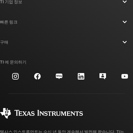
TI 기업 정보
TI 기업 정보 개요
빠른 링크
채용
연락처
뉴스룸
구매
TI E2E™ 설계 지원 포럼
우리의 이야기 | 칩을 만드는 사람들
TI API 제품군
대체품 검색
TI 에 문의하기
이벤트
myTI 회사 계정
고객 지원 센터
투자 관계
배송, 결제 및 세금
패키징
제조
주문 FAQ
품질 및 안정성
사회 공헌
공인 유통업체
myTI 계정 FAQ
텍사스 인스트루먼트는 수십 년 동안 계속해서 발전해 왔습니다. TI는