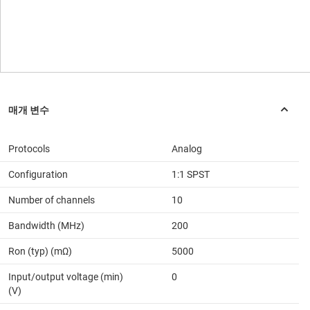
Protocols
Analog
Configuration
1:1 SPST
Number of channels
10
Bandwidth (MHz)
200
Ron (typ) (mΩ)
5000
Input/output voltage (min)
0
(V)