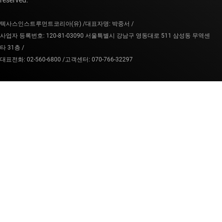
reserved.
텍사스인스트루먼트코리아(유) /
대표자명: 박중서 /
사업자 등록번호: 120-81-03090 서울특별시 강남구 영동대로 511 삼성동 무역센
타 31층 /
대표전화: 02-560-6800 /
고객센터: 070-766-32297