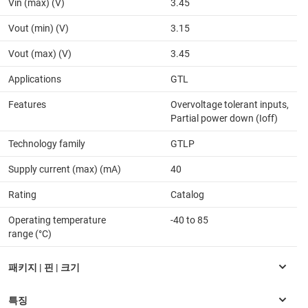
Vin (max) (V)
3.45
Vout (min) (V)
3.15
Vout (max) (V)
3.45
Applications
GTL
Features
Overvoltage tolerant inputs,
Partial power down (Ioff)
Technology family
GTLP
Supply current (max) (mA)
40
Rating
Catalog
Operating temperature
-40 to 85
range (°C)