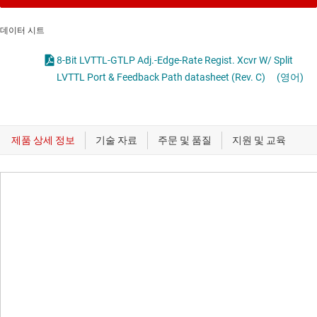
데이터 시트
8-Bit LVTTL-GTLP Adj.-Edge-Rate Regist. Xcvr W/ Split
LVTTL Port & Feedback Path datasheet (Rev. C)
(영어)