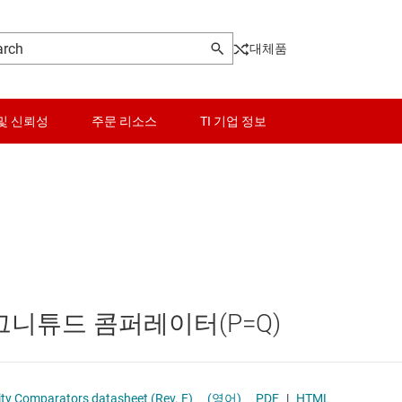
대체품
및 신뢰성
주문 리소스
TI 기업 정보
센서
로그래머블 로직 IC
스위치 및 멀티플렉서
오디오, 햅틱, 피에조
그니튜드 콤퍼레이터(P=Q)
및 트랜시버
인터페이스
전력 관리
SN54HC688, SN74HC688 8-Bit Identity Comparators datasheet (Rev. F)
(영어)
PDF
|
HTML