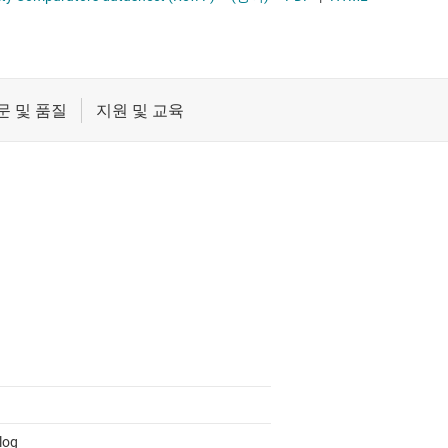
레벨 시프터
절연
및 레지스터
증폭기
클록 및 타이밍
패시브 및 개별
log