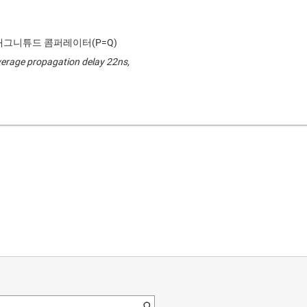
매그니튜드 콤퍼레이터(P=Q)
verage propagation delay 22ns,