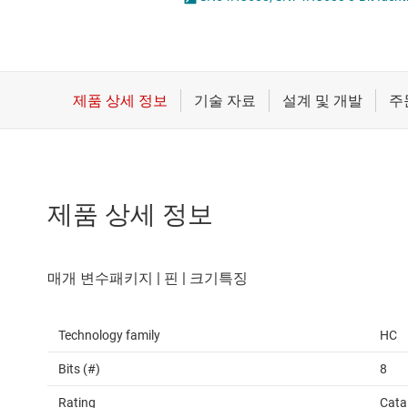
마이크로컨트롤러(MCU) 및 프로세서
전압 변환기 및 
모터 드라이버
플립플롭, 래치 
무선 연결
배터리 관리 IC
제품 상세 정보
Technology family
HC
Bits (#)
8
Rating
Cata