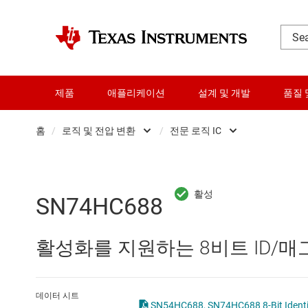
제품
애플리케이션
설계 및 개발
품질 
홈
/
로직 및 전압 변환
/
전문 로직 IC
DLP 제품
Other logic
RF 및 마이크로파
구성 가능 및 프
SN74HC688
다이 및 웨이퍼 서비스
로직 게이트
활성화를 지원하는 8비트 ID/매
데이터 컨버터
버퍼, 드라이버 
로직 및 전압 변환
전문 로직 IC
데이터 시트