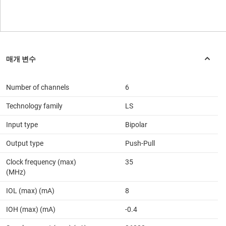
Number of channels
6
Technology family
LS
Input type
Bipolar
Output type
Push-Pull
Clock frequency (max)
35
(MHz)
IOL (max) (mA)
8
IOH (max) (mA)
-0.4