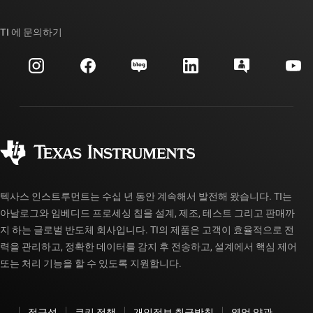
TI E2E™ 설계 지원 포럼
우리의 이야기 | 칩을 만드는 사람들
TI API 제품군
대체품 검색
TI 에 문의하기
이벤트
myTI 회사 계정
고객 지원 센터
투자 관계
배송, 결제 및 세금
패키징
제조
주문 FAQ
품질 및 안정성
사회 공헌
공인 유통업체
myTI 계정 FAQ
텍사스 인스트루먼트는 수십 년 동안 계속해서 발전해 왔습니다. TI는
아날로그와 임베디드 프로세싱 칩을 설계, 제조, 테스트 그리고 판매까
지 하는 글로벌 반도체 회사입니다. TI의 제품은 고객이 효율적으로 전
력을 관리하고, 정확한 데이터를 감지 후 전송하고, 설계에서 핵심 제어
또는 처리 기능을 할 수 있도록 지원합니다.
접근성
쿠키 정책
개인정보 취급방침
영업 약관