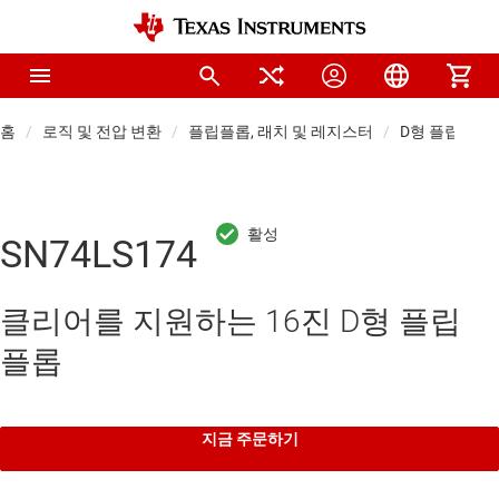
홈
로직 및 전압 변환
플립플롭, 래치 및 레지스터
D형 플립플롭
SN74LS174
클리어를 지원하는 16진 D형 플립
플롭
지금 주문하기