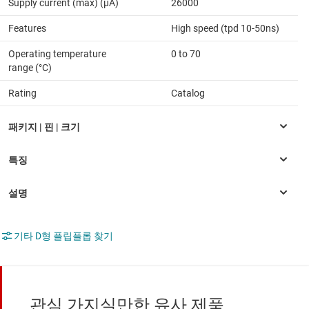
Supply current (max) (µA)
26000
Features
High speed (tpd 10-50ns)
Operating temperature
0 to 70
range (°C)
Rating
Catalog
기타 D형 플립플롭 찾기
관심 가지실만한 유사 제품