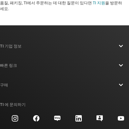
품질, 패키징, TI에서 주문하는 데 대한 질문이 있다면
TI 지원
을 방문하
세요. ​​​​​​​​​​​​​​
TI 기업 정보
TI 기업 정보 개요
빠른 링크
채용
연락처
뉴스룸
구매
TI E2E™ 설계 지원 포럼
우리의 이야기 | 칩을 만드는 사람들
TI API 제품군
대체품 검색
TI 에 문의하기
이벤트
myTI 회사 계정
고객 지원 센터
투자 관계
배송, 결제 및 세금