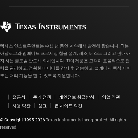
패키징
제조
주문 FAQ
품질 및 안정성
사회 공헌
공인 유통업체
myTI 계정 FAQ
텍사스 인스트루먼트는 수십 년 동안 계속해서 발전해 왔습니다. TI는
아날로그와 임베디드 프로세싱 칩을 설계, 제조, 테스트 그리고 판매까
지 하는 글로벌 반도체 회사입니다. TI의 제품은 고객이 효율적으로 전
력을 관리하고, 정확한 데이터를 감지 후 전송하고, 설계에서 핵심 제어
또는 처리 기능을 할 수 있도록 지원합니다.
접근성
쿠키 정책
개인정보 취급방침
영업 약관
사용 약관
상표
웹 사이트 의견
© Copyright 1995-
2026
Texas Instruments Incorporated. All rights
reserved.