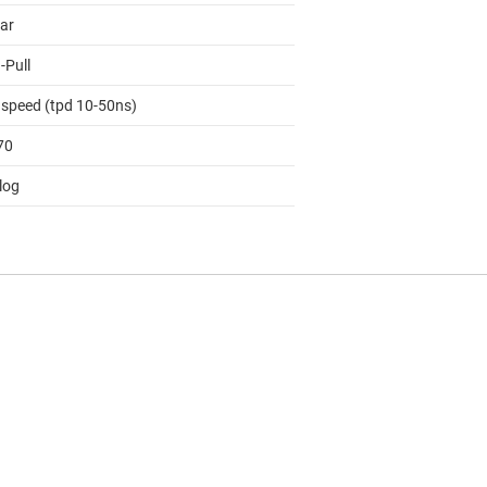
lar
-Pull
 speed (tpd 10-50ns)
70
log