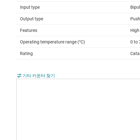
Input type
Bipo
Output type
Push
Features
High
Operating temperature range (°C)
0 to 
Rating
Cata
기타 카운터 찾기