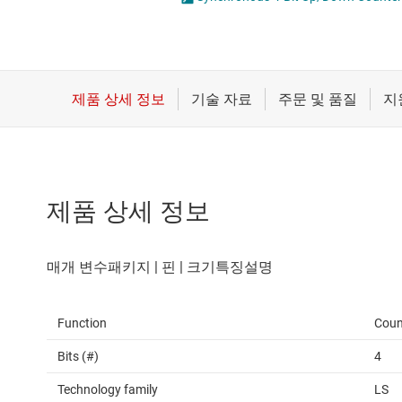
마이크로컨트롤러(MCU) 및 프로세서
전압 변환기 및 
모터 드라이버
플립플롭, 래치 
무선 연결
배터리 관리 IC
제품 상세 정보
Function
Coun
Bits (#)
4
Technology family
LS