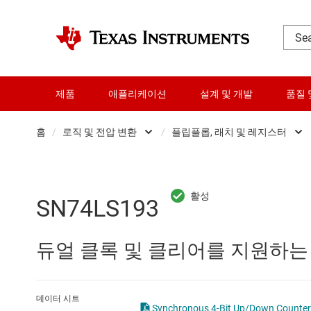
제품
애플리케이션
설계 및 개발
품질 
홈
/
로직 및 전압 변환
/
플립플롭, 래치 및 레지스터
DLP 제품
Other logic
RF 및 마이크로파
구성 가능 및 프
SN74LS193
다이 및 웨이퍼 서비스
로직 게이트
듀얼 클록 및 클리어를 지원하는
데이터 컨버터
버퍼, 드라이버 
로직 및 전압 변환
전문 로직 IC
데이터 시트
Synchronous 4-Bit Up/Down Counters