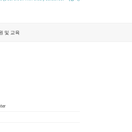
레벨 시프터
절연
전압 변환 플립플롭, 래치 및 레지스터
및 레지스터
증폭기
카운터
클록 및 타이밍
패시브 및 개별
ter