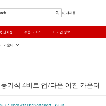
대체품
및 신뢰성
주문 리소스
TI 기업 정보
/
카운터
센서
D형 래치
로그래머블 로직 IC
스위치 및 멀티플렉서
D형 플립플롭
오디오, 햅틱, 피에조
JK 플립플롭
 동기식 4비트 업/다운 이진 카운터
및 트랜시버
인터페이스
기타 래치
전력 관리
시프트 레지스터
 (Dual Clock With Clear) datasheet
(영어)