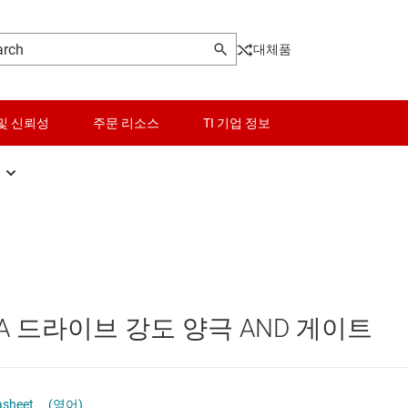
대체품
및 신뢰성
주문 리소스
TI 기업 정보
AND 게이트
센서
로그래머블 로직 IC
NAND 게이트
스위치 및 멀티플렉서
NOR 게이트
오디오, 햅틱, 피에조
16mA 드라이브 강도 양극 AND 게이트
및 트랜시버
OR 게이트
인터페이스
XNOR(배타적 NOR) 게이트
전력 관리
asheet
(영어)