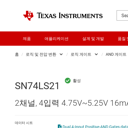
제품
애플리케이션
설계 및 개발
품질 
홈
/
로직 및 전압 변환
/
로직 게이트
/
AND 게이트
DLP 제품
Other logic
RF 및 마이크로파
구성 가능 및 프
SN74LS21
다이 및 웨이퍼 서비스
로직 게이트
2채널, 4입력 4.75V~5.25V 
데이터 컨버터
버퍼, 드라이버 
로직 및 전압 변환
전문 로직 IC
데이터 시트
Dual 4-Input Positive-AND Gates dat