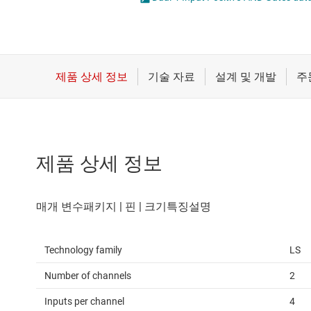
마이크로컨트롤러(MCU) 및 프로세서
전압 변환기 및 
모터 드라이버
플립플롭, 래치 
무선 연결
배터리 관리 IC
제품 상세 정보
Technology family
LS
Number of channels
2
Inputs per channel
4