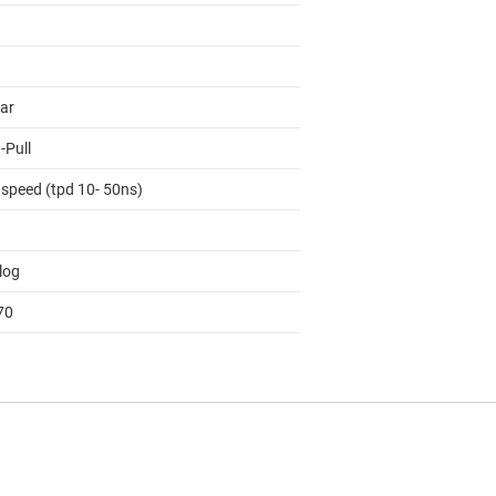
lar
-Pull
 speed (tpd 10- 50ns)
log
70