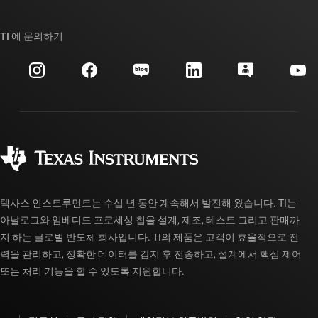
TI E2E™ 설계 지원 포럼
우리의 이야기 | 칩을 만드는 사람들
TI API 제품군
대체품 검색
TI 에 문의하기
이벤트
myTI 회사 계정
고객 지원 센터
투자 관계
배송, 결제 및 세금
패키징
제조
주문 FAQ
품질 및 안정성
사회 공헌
공인 유통업체
myTI 계정 FAQ
텍사스 인스트루먼트는 수십 년 동안 계속해서 발전해 왔습니다. TI는
아날로그와 임베디드 프로세싱 칩을 설계, 제조, 테스트 그리고 판매까
지 하는 글로벌 반도체 회사입니다. TI의 제품은 고객이 효율적으로 전
력을 관리하고, 정확한 데이터를 감지 후 전송하고, 설계에서 핵심 제어
또는 처리 기능을 할 수 있도록 지원합니다.