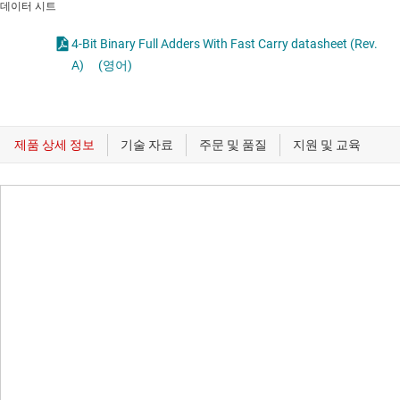
데이터 시트
4-Bit Binary Full Adders With Fast Carry datasheet (Rev.
A)
(영어)