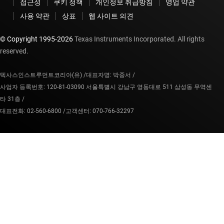
접근성
쿠키 정책
개인정보 취급방침
영업 약관
사용 약관
상표
웹 사이트 의견
© Copyright 1995-
2026
Texas Instruments Incorporated. All rights
reserved.
텍사스인스트루먼트코리아(유) /
대표자명: 박중서 /
사업자 등록번호: 120-81-03090 서울특별시 강남구 영동대로 511 삼성동 무역센
타 31층 /
대표전화: 02-560-6800 /
고객센터: 070-766-32297