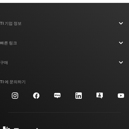
TI 기업 정보
TI 기업 정보 개요
빠른 링크
채용
연락처
뉴스룸
구매
TI E2E™ 설계 지원 포럼
우리의 이야기 | 칩을 만드는 사람들
TI API 제품군
대체품 검색
TI 에 문의하기
이벤트
myTI 회사 계정
고객 지원 센터
투자 관계
배송, 결제 및 세금
패키징
제조
주문 FAQ
품질 및 안정성
사회 공헌
공인 유통업체