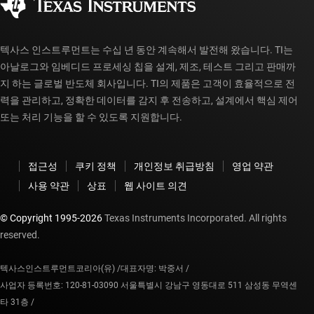
myTI 계정 FAQ
텍사스 인스트루먼트는 수십 년 동안 계속해서 발전해 왔습니다. TI는
아날로그와 임베디드 프로세싱 칩을 설계, 제조, 테스트 그리고 판매까
지 하는 글로벌 반도체 회사입니다. TI의 제품은 고객이 효율적으로 전
력을 관리하고, 정확한 데이터를 감지 후 전송하고, 설계에서 핵심 제어
또는 처리 기능을 할 수 있도록 지원합니다.
접근성
쿠키 정책
개인정보 취급방침
영업 약관
사용 약관
상표
웹 사이트 의견
© Copyright 1995-
2026
Texas Instruments Incorporated. All rights
reserved.
텍사스인스트루먼트코리아(유) /
대표자명: 박중서 /
사업자 등록번호: 120-81-03090 서울특별시 강남구 영동대로 511 삼성동 무역센
타 31층 /