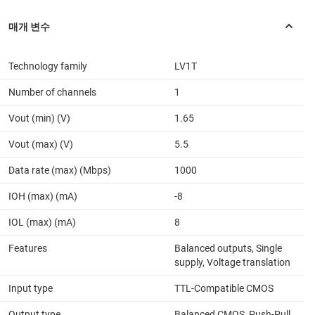
Technology family
LV1T
Number of channels
1
Vout (min) (V)
1.65
Vout (max) (V)
5.5
Data rate (max) (Mbps)
1000
IOH (max) (mA)
-8
IOL (max) (mA)
8
Features
Balanced outputs, Single
supply, Voltage translation
Input type
TTL-Compatible CMOS
Output type
Balanced CMOS, Push-Pull