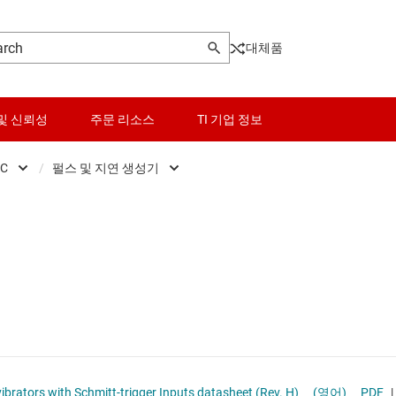
대체품
및 신뢰성
주문 리소스
TI 기업 정보
C
/
펄스 및 지연 생성기
센서
PLD(프로그래머블 로직 디바이스)
로그래머블 로직 IC
스위치 및 멀티플렉서
구성형 게이트
오디오, 햅틱, 피에조
펄스 및 지연 생성기
및 트랜시버
인터페이스
전력 관리
able Multivibrators with Schmitt-trigger Inputs datasheet (Rev. H)
(영어)
PDF
|