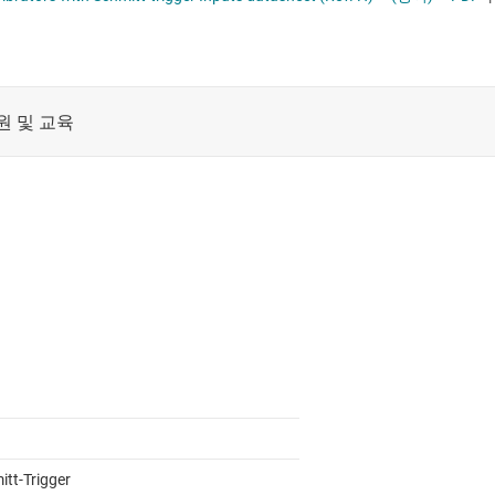
레벨 시프터
절연
및 레지스터
증폭기
클록 및 타이밍
패시브 및 개별
itt-Trigger