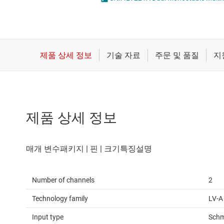
마이크로컨트롤러(MCU) 및 프로세서
전압 변환기 및 
모터 드라이버
플립플롭, 래치 
무선 연결
배터리 관리 IC
제품 상세 정보
Number of channels
2
Technology family
LV-A
Input type
Schm