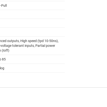
-Pull
nced outputs, High speed (tpd 10-50ns),
voltage tolerant inputs, Partial power
 (Ioff)
o 85
log