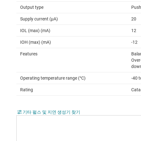
Output type
Push
Supply current (µA)
20
IOL (max) (mA)
12
IOH (max) (mA)
-12
Features
Bala
Over-
down
Operating temperature range (°C)
-40 t
Rating
Cata
기타 펄스 및 지연 생성기 찾기