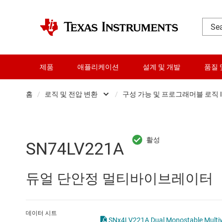
제품
애플리케이션
설계 및 개발
품질 
홈
/
로직 및 전압 변환
/
구성 가능 및 프로그래머블 로직 I
DLP 제품
Other logic
RF 및 마이크로파
구성 가능 및 프
SN74LV221A
다이 및 웨이퍼 서비스
로직 게이트
듀얼 단안정 멀티바이브레이터
데이터 컨버터
버퍼, 드라이버 
로직 및 전압 변환
전문 로직 IC
데이터 시트
SNx4LV221A Dual Monost