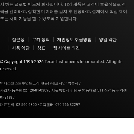
지 하는 글로벌 반도체 회사입니다. TI의 제품은 고객이 효율적으로 전
력을 관리하고, 정확한 데이터를 감지 후 전송하고, 설계에서 핵심 제어
또는 처리 기능을 할 수 있도록 지원합니다.
접근성
쿠키 정책
개인정보 취급방침
영업 약관
사용 약관
상표
웹 사이트 의견
© Copyright 1995-
2026
Texas Instruments Incorporated. All rights
reserved.
텍사스인스트루먼트코리아(유) /
대표자명: 박중서 /
사업자 등록번호: 120-81-03090 서울특별시 강남구 영동대로 511 삼성동 무역센
타 31층 /
대표전화: 02-560-6800 /
고객센터: 070-766-32297