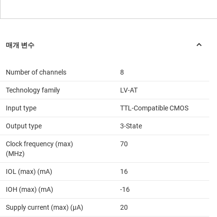
Number of channels
8
Technology family
LV-AT
Input type
TTL-Compatible CMOS
Output type
3-State
Clock frequency (max)
70
(MHz)
IOL (max) (mA)
16
IOH (max) (mA)
-16
Supply current (max) (µA)
20