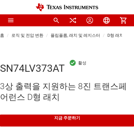
홈
로직 및 전압 변환
플립플롭, 래치 및 레지스터
D형 래치
SN74LV373AT
3상 출력을 지원하는 8진 트랜스페
어런스 D형 래치
지금 주문하기