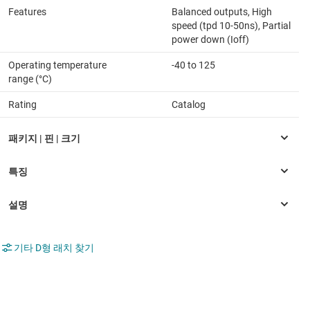
Features
Balanced outputs, High
speed (tpd 10-50ns), Partial
power down (Ioff)
Operating temperature
-40 to 125
range (°C)
Rating
Catalog
기타 D형 래치 찾기