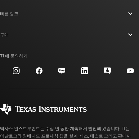
TI 기업 정보 개요
빠른 링크
채용
연락처
뉴스룸
구매
TI E2E™ 설계 지원 포럼
우리의 이야기 | 칩을 만드는 사람들
TI API 제품군
대체품 검색
TI 에 문의하기
이벤트
myTI 회사 계정
고객 지원 센터
투자 관계
배송, 결제 및 세금
패키징
제조
주문 FAQ
품질 및 안정성
사회 공헌
공인 유통업체
myTI 계정 FAQ
텍사스 인스트루먼트는 수십 년 동안 계속해서 발전해 왔습니다. TI는
아날로그와 임베디드 프로세싱 칩을 설계, 제조, 테스트 그리고 판매까