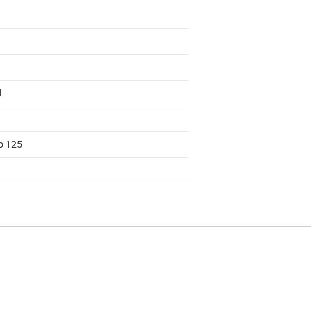
d
to 125