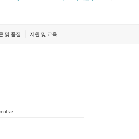
절연
무접점 릴레이
증폭기
부하 스위치
클록 및 타이밍
패시브 및 개별
motive