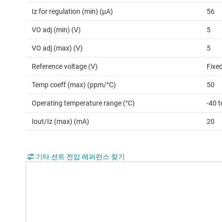
Iz for regulation (min) (µA)
56
VO adj (min) (V)
5
VO adj (max) (V)
5
Reference voltage (V)
Fixe
Temp coeff (max) (ppm/°C)
50
Operating temperature range (°C)
-40 
Iout/Iz (max) (mA)
20
기타 션트 전압 레퍼런스 찾기