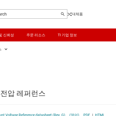
대체품
및 신뢰성
주문 리소스
TI 기업 정보
스
터
트 전압 레퍼런스
센서
Other power management
터
류 레퍼런스 및 소스
스위치 및 멀티플렉서
PoE(Power Over Ethernet) 솔루션
렬 전압 레퍼런스
오디오, 햅틱, 피에조
게이트 드라이버
 전압 레퍼런스
인터페이스
고압측 스위치 및 컨트롤러
이 전원 및 드라이버
전력 관리
멀티 채널 IC(PMIC)
Micropower Shunt Voltage Reference datasheet (Rev. G)
(영어)
PDF
|
HTML