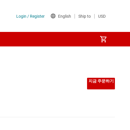
선형 및 저손실(LDO) 레귤레이터
시퀀서
지금 주문하기
저압측 스위치
전력계
전압 레퍼런스