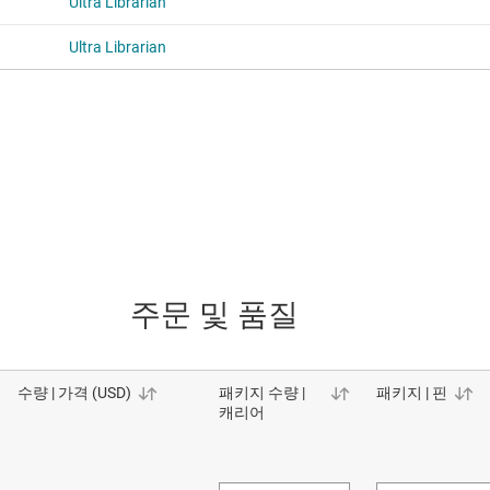
Ultra Librarian
Ultra Librarian
주문 및 품질