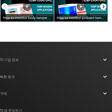
TI 기업 정보
TI 기업 정보 개요
빠른 링크
채용
연락처
뉴스룸
구매
TI E2E™ 설계 지원 포럼
우리의 이야기 | 칩을 만드는 사람들
TI API 제품군
대체품 검색
TI 에 문의하기