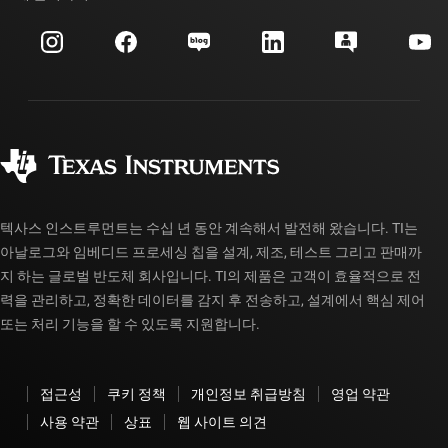
이벤트
myTI 회사 계정
고객 지원 센터
투자 관계
배송, 결제 및 세금
패키징
제조
주문 FAQ
품질 및 안정성
사회 공헌
공인 유통업체
myTI 계정 FAQ
텍사스 인스트루먼트는 수십 년 동안 계속해서 발전해 왔습니다. TI는
아날로그와 임베디드 프로세싱 칩을 설계, 제조, 테스트 그리고 판매까
지 하는 글로벌 반도체 회사입니다. TI의 제품은 고객이 효율적으로 전
력을 관리하고, 정확한 데이터를 감지 후 전송하고, 설계에서 핵심 제어
또는 처리 기능을 할 수 있도록 지원합니다.
접근성
쿠키 정책
개인정보 취급방침
영업 약관
사용 약관
상표
웹 사이트 의견