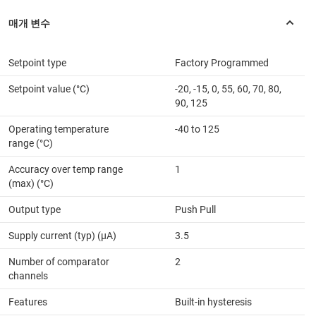
Setpoint type
Factory Programmed
Setpoint value (°C)
-20, -15, 0, 55, 60, 70, 80,
90, 125
Operating temperature
-40 to 125
range (°C)
Accuracy over temp range
1
(max) (°C)
Output type
Push Pull
Supply current (typ) (µA)
3.5
Number of comparator
2
channels
Features
Built-in hysteresis