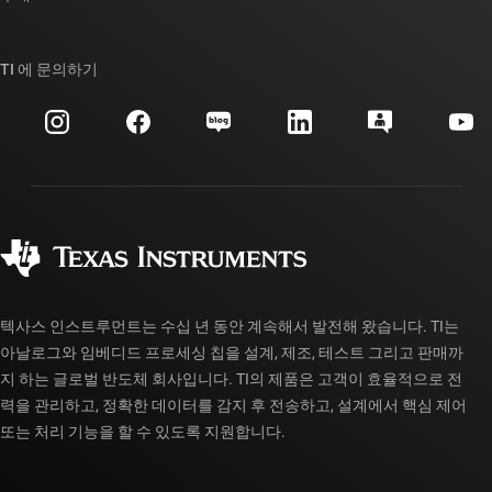
TI E2E™ 설계 지원 포럼
우리의 이야기 | 칩을 만드는 사람들
TI API 제품군
대체품 검색
TI 에 문의하기
이벤트
myTI 회사 계정
고객 지원 센터
투자 관계
배송, 결제 및 세금
패키징
제조
주문 FAQ
품질 및 안정성
사회 공헌
공인 유통업체
myTI 계정 FAQ
텍사스 인스트루먼트는 수십 년 동안 계속해서 발전해 왔습니다. TI는
아날로그와 임베디드 프로세싱 칩을 설계, 제조, 테스트 그리고 판매까
지 하는 글로벌 반도체 회사입니다. TI의 제품은 고객이 효율적으로 전
력을 관리하고, 정확한 데이터를 감지 후 전송하고, 설계에서 핵심 제어
또는 처리 기능을 할 수 있도록 지원합니다.