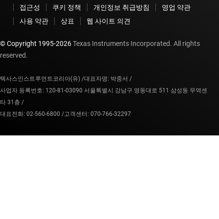
접근성
쿠키 정책
개인정보 취급방침
영업 약관
사용 약관
상표
웹 사이트 의견
© Copyright 1995-
2026
Texas Instruments Incorporated. All rights
reserved.
텍사스인스트루먼트코리아(유) /
대표자명: 박중서 /
사업자 등록번호: 120-81-03090 서울특별시 강남구 영동대로 511 삼성동 무역센
타 31층 /
대표전화: 02-560-6800 /
고객센터: 070-766-32297