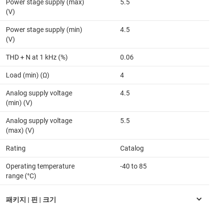
Power stage supply (max)
5.5
(V)
Power stage supply (min)
4.5
(V)
THD + N at 1 kHz (%)
0.06
Load (min) (Ω)
4
Analog supply voltage
4.5
(min) (V)
Analog supply voltage
5.5
(max) (V)
Rating
Catalog
Operating temperature
-40 to 85
range (°C)