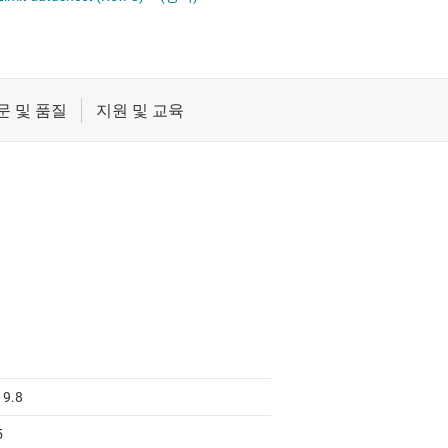
절연
무접점 릴레이
증폭기
부하 스위치
클록 및 타이밍
패시브 및 개별
19.8
5