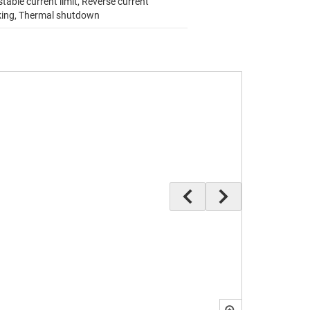
table current limit, Reverse current
king, Thermal shutdown