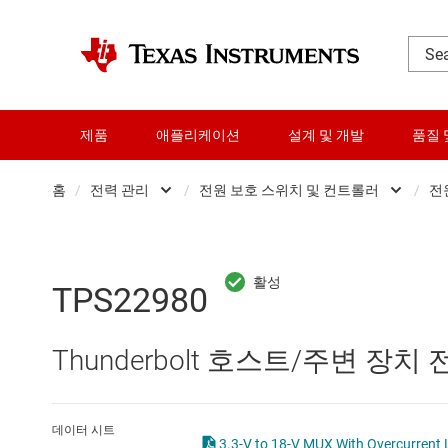
제품
애플리케이션
설계 및 개발
품질 
홈
/
전력 관리
/
전원 보호 스위치 및 컨트롤러
/
전
DLP 제품
AC/DC 스위칭 레귤레이
RF 및 마이크로파
DC/DC 스위칭 레귤레이
TPS22980
다이 및 웨이퍼 서비스
DC/DC 전력 모듈
Thunderbolt 호스트/주변 장
데이터 컨버터
DDR 메모리 전원 IC
로직 및 전압 변환
LCD 및 OLED 디스플레
데이터 시트
3.3-V to 18-V MUX With Overcurrent L