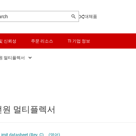
대체품
및 신뢰성
주문 리소스
TI 기업 정보
원 멀티플렉서
터
센서
eFuse(통합 핫 스왑)
Other power management
터
스위치 및 멀티플렉서
이상적인 다이오드 및 오링 컨트롤러
PoE(Power Over Ethernet) 솔루션
오디오, 햅틱, 피에조
전원 멀티플렉서
게이트 드라이버
치 전원 멀티플렉서
인터페이스
핫 스왑 컨트롤러
고압측 스위치 및 컨트롤러
이 전원 및 드라이버
전력 관리
멀티 채널 IC(PMIC)
imit datasheet (Rev. C)
(영어)