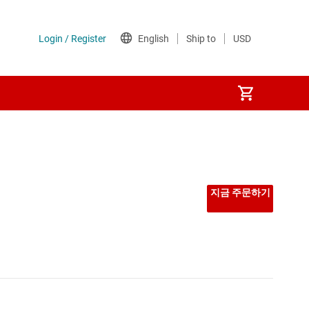
선형 및 저손실(LDO) 레귤레이터
시퀀서
지금 주문하기
저압측 스위치
전력계
전압 레퍼런스