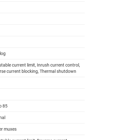
log
table current limit, Inrush current control,
rse current blocking, Thermal shutdown
o 85
nal
r muxes