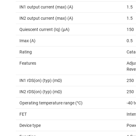
IN1 output current (max) (A)
1.5
IN2 output current (max) (A)
1.5
Quiescent current (Iq) (µA)
150
Imax (A)
0.5
Rating
Cata
Features
Adjus
Reve
IN1 rDS(on) (typ) (mΩ)
250
IN2 rDS(on) (typ) (mΩ)
250
Operating temperature range (°C)
-40 t
FET
Inter
Device type
Powe