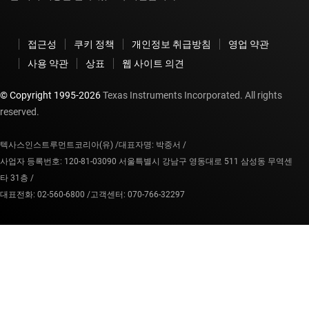
접근성
쿠키 정책
개인정보 취급방침
영업 약관
사용 약관
상표
웹 사이트 의견
© Copyright 1995-
2026
Texas Instruments Incorporated. All rights
reserved.
텍사스인스트루먼트코리아(유) /
대표자명: 박중서 /
사업자 등록번호: 120-81-03090 서울특별시 강남구 영동대로 511 삼성동 무역센
타 31층 /
대표전화: 02-560-6800 /
고객센터: 070-766-32297