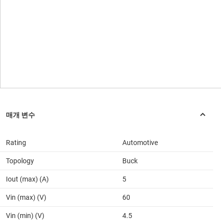
Rating
Automotive
Topology
Buck
Iout (max) (A)
5
Vin (max) (V)
60
Vin (min) (V)
4.5