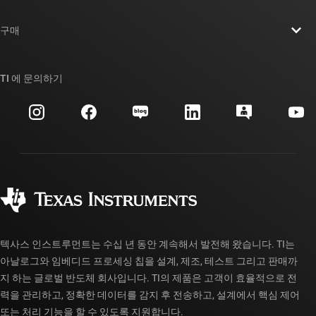
연락처
뉴스룸
구매
TI E2E™ 설계 지원 포럼
우리의 이야기 | 칩을 만드는 사람들
TI API 제품군
대체품 검색
TI 에 문의하기
이벤트
myTI 회사 계정
고객 지원 센터
투자 관계
배송, 결제 및 세금
패키징
제조
주문 FAQ
품질 및 안정성
사회 공헌
공인 유통업체
myTI 계정 FAQ
텍사스 인스트루먼트는 수십 년 동안 계속해서 발전해 왔습니다. TI는
아날로그와 임베디드 프로세싱 칩을 설계, 제조, 테스트 그리고 판매까
지 하는 글로벌 반도체 회사입니다. TI의 제품은 고객이 효율적으로 전
력을 관리하고, 정확한 데이터를 감지 후 전송하고, 설계에서 핵심 제어
또는 처리 기능을 할 수 있도록 지원합니다.