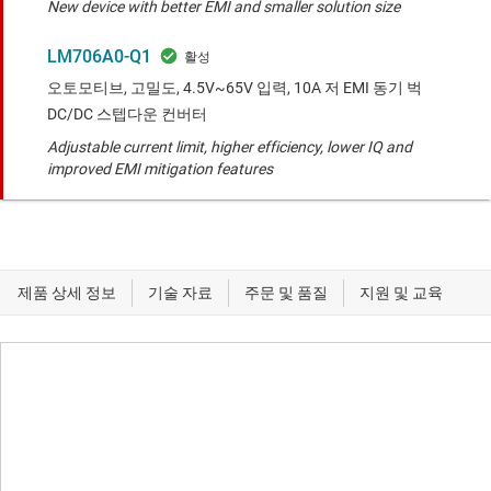
New device with better EMI and smaller solution size
LM706A0-Q1
오토모티브, 고밀도, 4.5V~65V 입력, 10A 저 EMI 동기 벅
DC/DC 스텝다운 컨버터
Adjustable current limit, higher efficiency, lower IQ and
improved EMI mitigation features