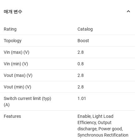
Rating
Catalog
Topology
Boost
Vin (max) (V)
2.8
Vin (min) (V)
0.8
Vout (max) (V)
2.8
Vout (min) (V)
2.8
Switch current limit (typ)
1.01
(A)
Features
Enable, Light Load
Efficiency, Output
discharge, Power good,
Synchronous Rectification