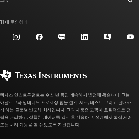
뉴스룸
구매
TI E2E™ 설계 지원 포럼
우리의 이야기 | 칩을 만드는 사람들
TI API 제품군
대체품 검색
TI 에 문의하기
이벤트
myTI 회사 계정
고객 지원 센터
투자 관계
배송, 결제 및 세금
패키징
제조
주문 FAQ
품질 및 안정성
사회 공헌
공인 유통업체
myTI 계정 FAQ
텍사스 인스트루먼트는 수십 년 동안 계속해서 발전해 왔습니다. TI는
아날로그와 임베디드 프로세싱 칩을 설계, 제조, 테스트 그리고 판매까
지 하는 글로벌 반도체 회사입니다. TI의 제품은 고객이 효율적으로 전
력을 관리하고, 정확한 데이터를 감지 후 전송하고, 설계에서 핵심 제어
또는 처리 기능을 할 수 있도록 지원합니다.