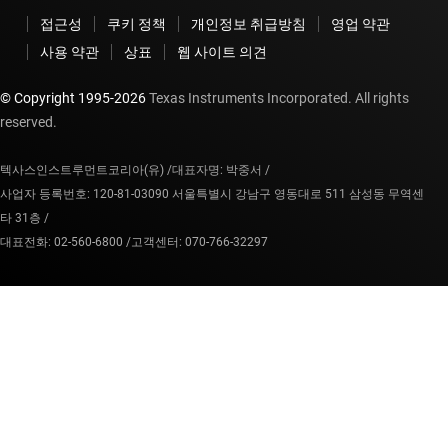
접근성
쿠키 정책
개인정보 취급방침
영업 약관
사용 약관
상표
웹 사이트 의견
© Copyright 1995-
2026
Texas Instruments Incorporated. All rights
reserved.
텍사스인스트루먼트코리아(유) /
대표자명: 박중서 /
사업자 등록번호: 120-81-03090 서울특별시 강남구 영동대로 511 삼성동 무역센
타 31층 /
대표전화: 02-560-6800 /
고객센터: 070-766-32297