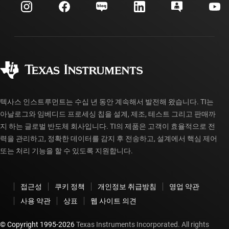
고객 지원 센터
투자 관계
배송, 결제 및 세금
패키징
제조
주문 FAQ
품질 및 안정성
사회 공헌
공인 유통업체
myTI 계정 FAQ
텍사스 인스트루먼트는 수십 년 동안 계속해서 발전해 왔습니다. TI는
아날로그와 임베디드 프로세싱 칩을 설계, 제조, 테스트 그리고 판매까
지 하는 글로벌 반도체 회사입니다. TI의 제품은 고객이 효율적으로 전
력을 관리하고, 정확한 데이터를 감지 후 전송하고, 설계에서 핵심 제어
또는 처리 기능을 할 수 있도록 지원합니다.
접근성
쿠키 정책
개인정보 취급방침
영업 약관
사용 약관
상표
웹 사이트 의견
© Copyright 1995-
2026
Texas Instruments Incorporated. All rights