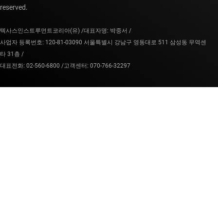
reserved.
텍사스인스트루먼트코리아(유) /
대표자명: 박중서 /
사업자 등록번호: 120-81-03090 서울특별시 강남구 영동대로 511 삼성동 무역센
타 31층 /
대표전화: 02-560-6800 /
고객센터: 070-766-32297