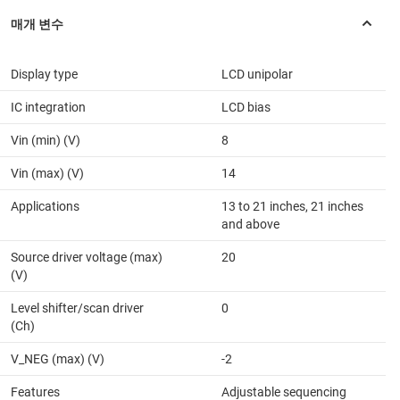
Display type
LCD unipolar
IC integration
LCD bias
Vin (min) (V)
8
Vin (max) (V)
14
Applications
13 to 21 inches, 21 inches
and above
Source driver voltage (max)
20
(V)
Level shifter/scan driver
0
(Ch)
V_NEG (max) (V)
-2
Features
Adjustable sequencing