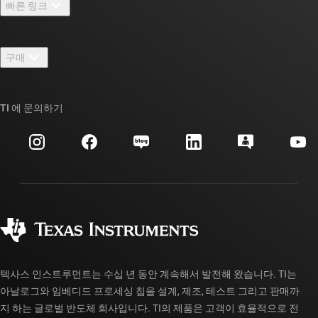
빠른 링크
채용
연락처
뉴스룸
구매
TI E2E™ 설계 지원 포럼
우리의 이야기 | 칩을 만드는 사람들
TI API 제품군
대체품 검색
TI 에 문의하기
이벤트
myTI 회사 계정
고객 지원 센터
투자 관계
배송, 결제 및 세금
패키징
제조
주문 FAQ
품질 및 안정성
사회 공헌
공인 유통업체
myTI 계정 FAQ
텍사스 인스트루먼트는 수십 년 동안 계속해서 발전해 왔습니다. TI는
아날로그와 임베디드 프로세싱 칩을 설계, 제조, 테스트 그리고 판매까
지 하는 글로벌 반도체 회사입니다. TI의 제품은 고객이 효율적으로 전