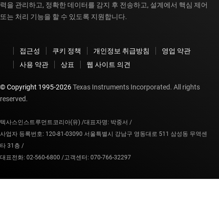
력을 관리하고, 정확한 데이터를 감지 후 전송하고, 설계에서 핵심 제어
또는 처리 기능을 할 수 있도록 지원합니다.
접근성
쿠키 정책
개인정보 취급방침
영업 약관
사용 약관
상표
웹 사이트 의견
© Copyright 1995-
2026
Texas Instruments Incorporated. All rights
reserved.
텍사스인스트루먼트코리아(유) /
대표자명: 박중서 /
사업자 등록번호: 120-81-03090 서울특별시 강남구 영동대로 511 삼성동 무역센
타 31층 /
대표전화: 02-560-6800 /
고객센터: 070-766-32297