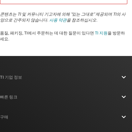
콘텐츠는 TI 및 커뮤니티 기고자에 의해 "있는 그대로" 제공되며 TI의 사
양으로 간주되지 않습니다.
사용 약관
을 참조하십시오.
품질, 패키징, TI에서 주문하는 데 대한 질문이 있다면
TI 지원
을 방문하
세요. ​​​​​​​​​​​​​​
TI 기업 정보
TI 기업 정보 개요
빠른 링크
채용
연락처
뉴스룸
구매
TI E2E™ 설계 지원 포럼
우리의 이야기 | 칩을 만드는 사람들
TI API 제품군