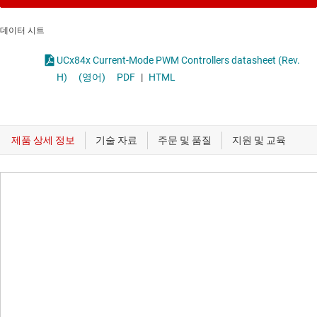
데이터 시트
UCx84x Current-Mode PWM Controllers datasheet (Rev.
H)
(영어)
PDF
|
HTML