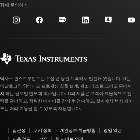
대체품 검색
TI 에 문의하기
이벤트
myTI 회사 계정
고객 지원 센터
투자 관계
배송, 결제 및 세금
패키징
제조
주문 FAQ
품질 및 안정성
사회 공헌
공인 유통업체
myTI 계정 FAQ
텍사스 인스트루먼트는 수십 년 동안 계속해서 발전해 왔습니다. TI는
아날로그와 임베디드 프로세싱 칩을 설계, 제조, 테스트 그리고 판매까
지 하는 글로벌 반도체 회사입니다. TI의 제품은 고객이 효율적으로 전
력을 관리하고, 정확한 데이터를 감지 후 전송하고, 설계에서 핵심 제어
또는 처리 기능을 할 수 있도록 지원합니다.
접근성
쿠키 정책
개인정보 취급방침
영업 약관
사용 약관
상표
웹 사이트 의견