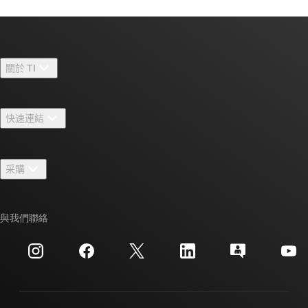
關於 TI
關於 TI 概覽
快速連結
人才招募
聯絡我們
新聞室
采購
TI E2E™ 設計支援論壇
我們的故事 | 晶片幕後
TI API 套件
交互參考搜索
與我們聯絡
活動
myTI 公司帳戶
客戶支援中心
投資人關系
運送、付款與稅金
封裝
製造
訂購 FAQ
品質與可靠性