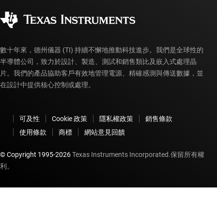
企業公民
授權經銷商
myTI 帳戶常見問題解答
數十年來，德州儀器 (TI) 持續不懈地推動科技進步。我們是全球性的
半導體公司，致力於設計、製造、測試和銷售類比及嵌入式處理晶
片。我們的產品協助客戶有效地管理電源、精確感測與傳送數據，並
在設計中提供核心控制或處理。
可及性
Cookie 政策
隱私權政策
銷售條款
使用條款
商標
網站意見回饋
© Copyright 1995-
2026
Texas Instruments Incorporated.保留所有權
利。