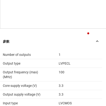
Number of outputs
1
Output type
LVPECL
Output frequency (max)
100
(MHz)
Core supply voltage (V)
3.3
Output supply voltage (V)
3.3
Input type
LVCMOS