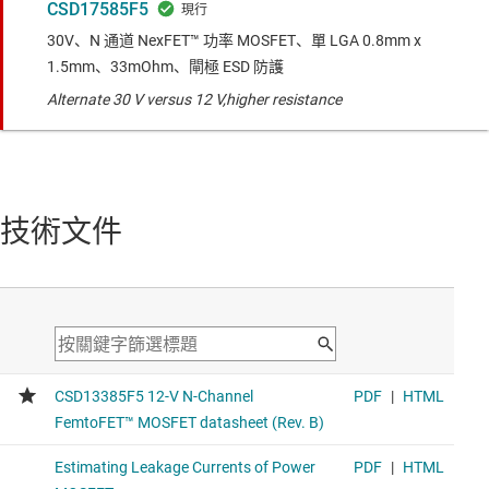
CSD17585F5
30V、N 通道 NexFET™ 功率 MOSFET、單 LGA 0.8mm x
1.5mm、33mOhm、閘極 ESD 防護
Alternate 30 V versus 12 V,higher resistance
技術文件