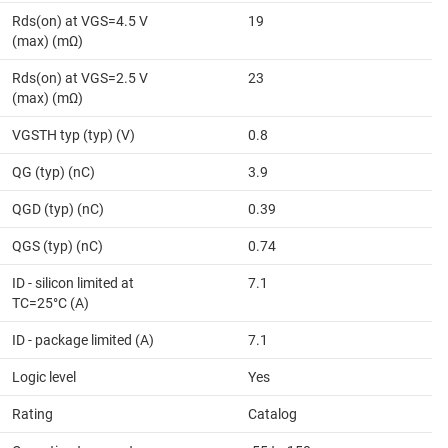
Rds(on) at VGS=4.5 V
19
(max) (mΩ)
Rds(on) at VGS=2.5 V
23
(max) (mΩ)
VGSTH typ (typ) (V)
0.8
QG (typ) (nC)
3.9
QGD (typ) (nC)
0.39
QGS (typ) (nC)
0.74
ID - silicon limited at
7.1
TC=25°C (A)
ID - package limited (A)
7.1
Logic level
Yes
Rating
Catalog