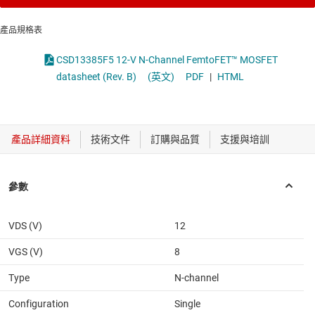
產品規格表
CSD13385F5 12-V N-Channel FemtoFET™ MOSFET
datasheet (Rev. B)
(英文)
PDF
|
HTML
VDS (V)
12
VGS (V)
8
Type
N-channel
Configuration
Single