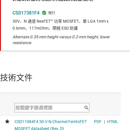
CSD17381F4
30V、N 通道 NexFET™ 功率 MOSFET、單 LGA 1mm x
0.6mm、117mOhm、閘極 ESD 防護
Alternate 0.35-mm height versus 0.2-mm height, lower
resistance
技術文件