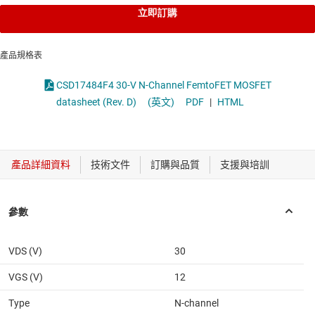
立即訂購
產品規格表
CSD17484F4 30-V N-Channel FemtoFET MOSFET
datasheet (Rev. D)
(英文)
PDF
|
HTML
VDS (V)
30
VGS (V)
12
Type
N-channel