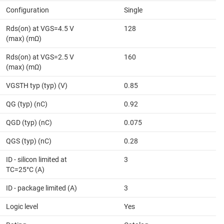
Configuration
Single
Rds(on) at VGS=4.5 V
128
(max) (mΩ)
Rds(on) at VGS=2.5 V
160
(max) (mΩ)
VGSTH typ (typ) (V)
0.85
QG (typ) (nC)
0.92
QGD (typ) (nC)
0.075
QGS (typ) (nC)
0.28
ID - silicon limited at
3
TC=25°C (A)
ID - package limited (A)
3
Logic level
Yes