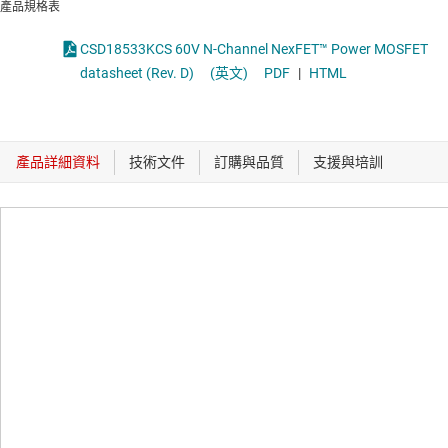
產品規格表
CSD18533KCS 60V N-Channel NexFET™ Power MOSFET
datasheet (Rev. D)
(英文)
PDF
|
HTML