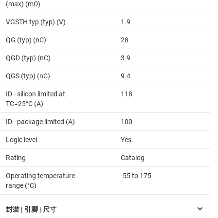
(max) (mΩ)
VGSTH typ (typ) (V)
1.9
QG (typ) (nC)
28
QGD (typ) (nC)
3.9
QGS (typ) (nC)
9.4
ID - silicon limited at
118
TC=25°C (A)
ID - package limited (A)
100
Logic level
Yes
Rating
Catalog
Operating temperature
-55 to 175
range (°C)