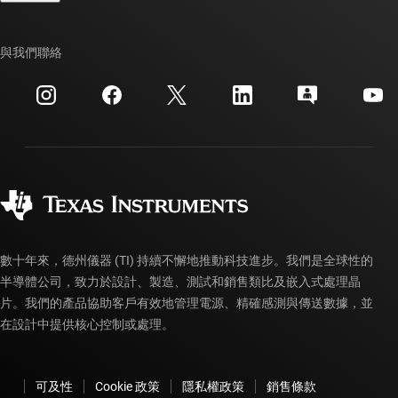
TI E2E™ 設計支援論壇
我們的故事 | 晶片幕後
TI API 套件
交互參考搜索
與我們聯絡
活動
myTI 公司帳戶
客戶支援中心
投資人關系
運送、付款與稅金
封裝
製造
訂購 FAQ
品質與可靠性
企業公民
授權經銷商
myTI 帳戶常見問題解答
數十年來，德州儀器 (TI) 持續不懈地推動科技進步。我們是全球性的
半導體公司，致力於設計、製造、測試和銷售類比及嵌入式處理晶
片。我們的產品協助客戶有效地管理電源、精確感測與傳送數據，並
在設計中提供核心控制或處理。
可及性
Cookie 政策
隱私權政策
銷售條款