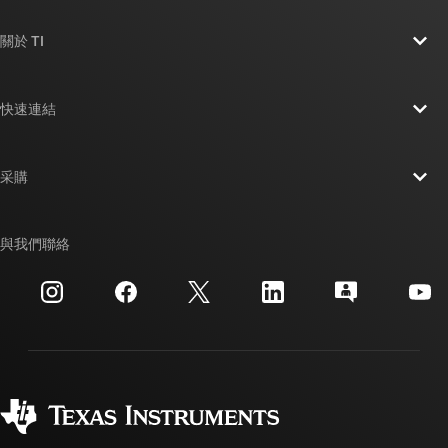
關於 TI
關於 TI 概覽
快速連結
人才招募
聯絡我們
新聞室
采購
TI E2E™ 設計支援論壇
我們的故事 | 晶片幕後
TI API 套件
交互參考搜索
與我們聯絡
活動
myTI 公司帳戶
客戶支援中心
投資人關系
運送、付款與稅金
封裝
製造
訂購 FAQ
品質與可靠性
企業公民
授權經銷商
myTI 帳戶常見問題解答