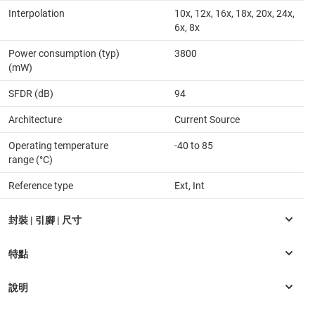
Interpolation
10x, 12x, 16x, 18x, 20x, 24x,
6x, 8x
Power consumption (typ)
3800
(mW)
SFDR (dB)
94
Architecture
Current Source
Operating temperature
-40 to 85
range (°C)
Reference type
Ext, Int