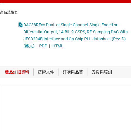
產品規格表
DAC38RFxx Dual- or Single-Channel, Single-Ended or
Differential Output, 14-Bit, 9-GSPS, RF-Sampling DAC With
JESD204B Interface and On-Chip PLL datasheet (Rev. D)
(英文)
PDF
|
HTML