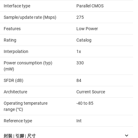
Interface type
Parallel CMOS
Sample/update rate (Msps)
275
Features
Low Power
Rating
Catalog
Interpolation
1x
Power consumption (typ)
330
(mW)
SFDR (dB)
84
Architecture
Current Source
Operating temperature
-40 to 85
range (°C)
Reference type
Int