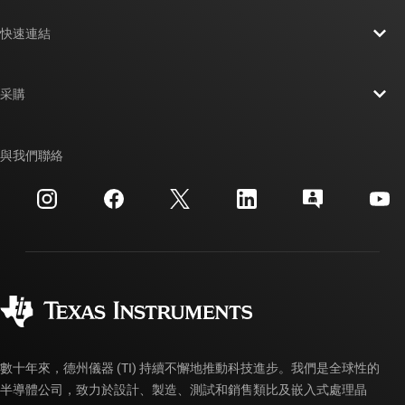
關於 TI 概覽
快速連結
人才招募
聯絡我們
新聞室
采購
TI E2E™ 設計支援論壇
我們的故事 | 晶片幕後
TI API 套件
交互參考搜索
與我們聯絡
活動
myTI 公司帳戶
客戶支援中心
投資人關系
運送、付款與稅金
封裝
製造
訂購 FAQ
品質與可靠性
企業公民
授權經銷商
myTI 帳戶常見問題解答
數十年來，德州儀器 (TI) 持續不懈地推動科技進步。我們是全球性的
半導體公司，致力於設計、製造、測試和銷售類比及嵌入式處理晶