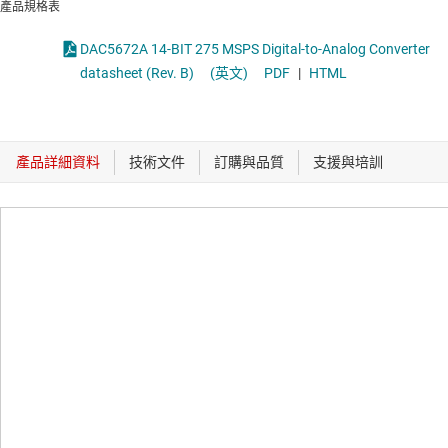
產品規格表
DAC5672A 14-BIT 275 MSPS Digital-to-Analog Converter
datasheet (Rev. B)
(英文)
PDF
|
HTML