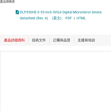
產品規格表
DLP550HE 0.55-Inch SVGA Digital Micromirror Device
datasheet (Rev. A)
(英文)
PDF
|
HTML