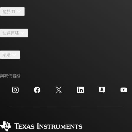
關於 TI
關於 TI 概覽
快速連結
人才招募
聯絡我們
新聞室
采購
TI E2E™ 設計支援論壇
我們的故事 | 晶片幕後
TI API 套件
交互參考搜索
與我們聯絡
活動
myTI 公司帳戶
客戶支援中心
投資人關系
運送、付款與稅金
封裝
製造
訂購 FAQ
品質與可靠性
企業公民
授權經銷商
myTI 帳戶常見問題解答