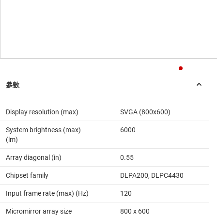
Display resolution (max)
SVGA (800x600)
System brightness (max)
6000
(lm)
Array diagonal (in)
0.55
Chipset family
DLPA200, DLPC4430
Input frame rate (max) (Hz)
120
Micromirror array size
800 x 600