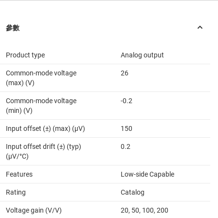
Product type
Analog output
Common-mode voltage
26
(max) (V)
Common-mode voltage
-0.2
(min) (V)
Input offset (±) (max) (µV)
150
Input offset drift (±) (typ)
0.2
(µV/°C)
Features
Low-side Capable
Rating
Catalog
Voltage gain (V/V)
20, 50, 100, 200