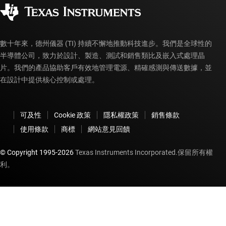
企業公民
授權經銷商
myTI 帳戶常見問題解答
數十年來，德州儀器 (TI) 持續不懈地推動科技進步。我們是全球性的
半導體公司，致力於設計、製造、測試和銷售類比及嵌入式處理晶
片。我們的產品協助客戶有效地管理電源、精確感測與傳送數據，並
在設計中提供核心控制或處理。
可及性
Cookie 政策
隱私權政策
銷售條款
使用條款
商標
網站意見回饋
© Copyright 1995-
2026
Texas Instruments Incorporated.保留所有權
利。