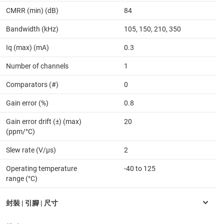
CMRR (min) (dB)
84
Bandwidth (kHz)
105, 150, 210, 350
Iq (max) (mA)
0.3
Number of channels
1
Comparators (#)
0
Gain error (%)
0.8
Gain error drift (±) (max)
20
(ppm/°C)
Slew rate (V/µs)
2
Operating temperature
-40 to 125
range (°C)