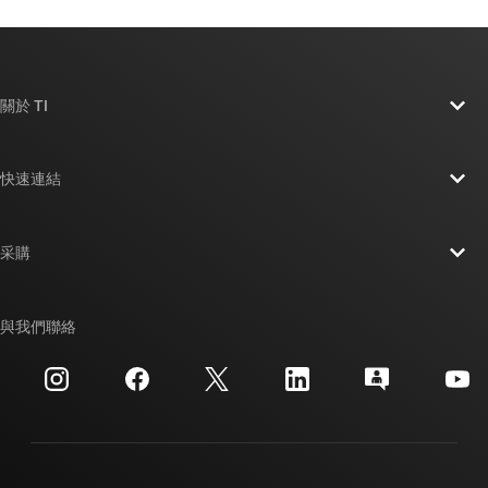
關於 TI
關於 TI 概覽
快速連結
人才招募
聯絡我們
新聞室
采購
TI E2E™ 設計支援論壇
我們的故事 | 晶片幕後
TI API 套件
交互參考搜索
與我們聯絡
活動
myTI 公司帳戶
客戶支援中心
投資人關系
運送、付款與稅金
封裝
製造
訂購 FAQ
品質與可靠性