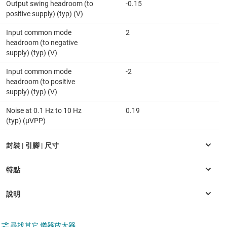
Output swing headroom (to
-0.15
positive supply) (typ) (V)
Input common mode
2
headroom (to negative
supply) (typ) (V)
Input common mode
-2
headroom (to positive
supply) (typ) (V)
Noise at 0.1 Hz to 10 Hz
0.19
(typ) (µVPP)
尋找其它 儀器放大器