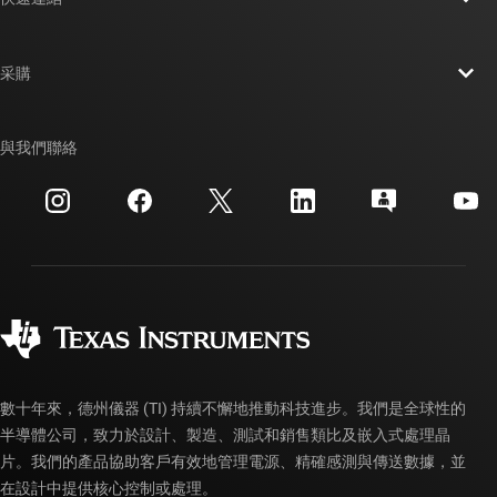
人才招募
聯絡我們
新聞室
采購
TI E2E™ 設計支援論壇
我們的故事 | 晶片幕後
TI API 套件
交互參考搜索
與我們聯絡
活動
myTI 公司帳戶
客戶支援中心
投資人關系
運送、付款與稅金
封裝
製造
訂購 FAQ
品質與可靠性
企業公民
授權經銷商
myTI 帳戶常見問題解答
數十年來，德州儀器 (TI) 持續不懈地推動科技進步。我們是全球性的
半導體公司，致力於設計、製造、測試和銷售類比及嵌入式處理晶
片。我們的產品協助客戶有效地管理電源、精確感測與傳送數據，並
在設計中提供核心控制或處理。