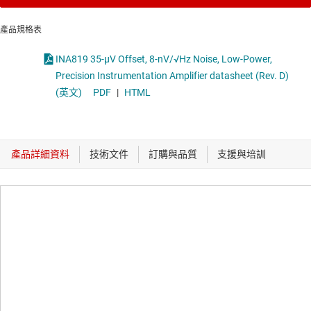
產品規格表
INA819 35-μV Offset, 8-nV/√Hz Noise, Low-Power,
Precision Instrumentation Amplifier datasheet (Rev. D)
(英文)
PDF
|
HTML