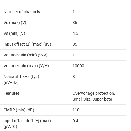
Number of channels
1
Vs (max) (V)
36
Vs (min) (V)
4.5
Input offset (±) (max) (µV)
35
Voltage gain (min) (V/V)
1
Voltage gain (max) (V/V)
10000
Noise at 1 kHz (typ)
8
(nV√Hz)
Features
Overvoltage protection,
Small Size, Super-beta
CMRR (min) (dB)
110
Input offset drift (±) (max)
0.4
(µV/°C)