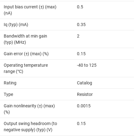
Input bias current (±) (max)
0.5
(nA)
Iq (typ) (mA)
0.35
Bandwidth at min gain
2
(typ) (MHz)
Gain error (±) (max) (%)
0.15
Operating temperature
-40 to 125
range (°C)
Rating
Catalog
Type
Resistor
Gain nonlinearity (±) (max)
0.0015
(%)
Output swing headroom (to
0.15
negative supply) (typ) (V)