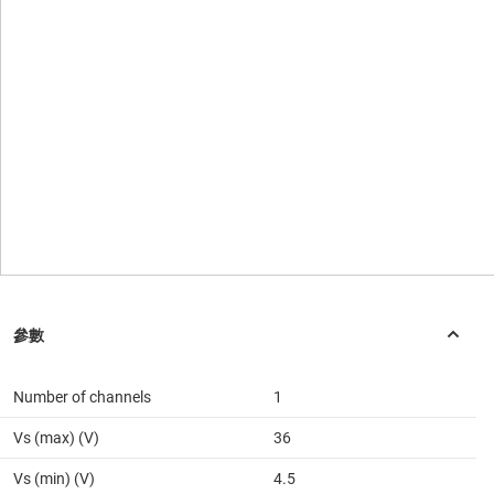
Number of channels
1
Vs (max) (V)
36
Vs (min) (V)
4.5