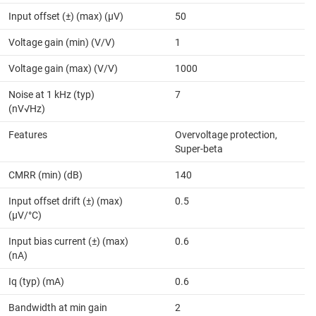
Input offset (±) (max) (µV)
50
Voltage gain (min) (V/V)
1
Voltage gain (max) (V/V)
1000
Noise at 1 kHz (typ)
7
(nV√Hz)
Features
Overvoltage protection,
Super-beta
CMRR (min) (dB)
140
Input offset drift (±) (max)
0.5
(µV/°C)
Input bias current (±) (max)
0.6
(nA)
Iq (typ) (mA)
0.6
Bandwidth at min gain
2