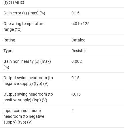
(typ) (MHz)
Gain error (±) (max) (%)
0.15
Operating temperature
-40 to 125
range (°C)
Rating
Catalog
Type
Resistor
Gain nonlinearity (±) (max)
0.002
(%)
Output swing headroom (to
0.15
negative supply) (typ) (V)
Output swing headroom (to
-0.15
positive supply) (typ) (V)
Input common mode
2
headroom (to negative
supply) (typ) (V)