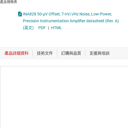
產品規格表
INA828 50-µV Offset, 7-nV/√Hz Noise, Low-Power,
Precision Instrumentation Amplifier datasheet (Rev. A)
(英文)
PDF
|
HTML