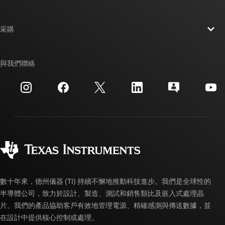
人才招募
聯絡我們
新聞室
采購
TI E2E™ 設計支援論壇
我們的故事 | 晶片幕後
TI API 套件
交互參考搜索
與我們聯絡
活動
myTI 公司帳戶
客戶支援中心
投資人關系
運送、付款與稅金
封裝
製造
訂購 FAQ
品質與可靠性
企業公民
授權經銷商
myTI 帳戶常見問題解答
數十年來，德州儀器 (TI) 持續不懈地推動科技進步。我們是全球性的
半導體公司，致力於設計、製造、測試和銷售類比及嵌入式處理晶
片。我們的產品協助客戶有效地管理電源、精確感測與傳送數據，並
在設計中提供核心控制或處理。