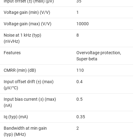
Input offset (±) (max) (µV)
35
Voltage gain (min) (V/V)
1
Voltage gain (max) (V/V)
10000
Noise at 1 kHz (typ)
8
(nV√Hz)
Features
Overvoltage protection,
Super-beta
CMRR (min) (dB)
110
Input offset drift (±) (max)
0.4
(µV/°C)
Input bias current (±) (max)
0.5
(nA)
Iq (typ) (mA)
0.35
Bandwidth at min gain
2
(typ) (MHz)