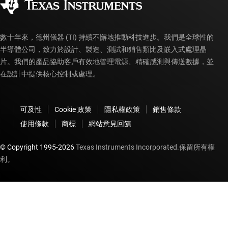
myTI 帳戶常見問題解答
數十年來，德州儀器 (TI) 持續不懈地推動科技進步。我們是全球性的
半導體公司，致力於設計、製造、測試和銷售類比及嵌入式處理晶
片。我們的產品協助客戶有效地管理電源、精確感測與傳送數據，並
在設計中提供核心控制或處理。
可及性
Cookie 政策
隱私權政策
銷售條款
使用條款
商標
網站意見回饋
© Copyright 1995-
2026
Texas Instruments Incorporated.保留所有權
利。