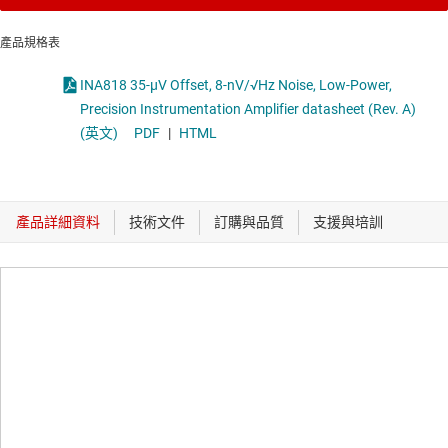
產品規格表
INA818 35-μV Offset, 8-nV/√Hz Noise, Low-Power,
Precision Instrumentation Amplifier datasheet (Rev. A)
(英文)
PDF
|
HTML