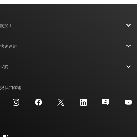
關於 TI
關於 TI 概覽
快速連結
人才招募
聯絡我們
新聞室
采購
TI E2E™ 設計支援論壇
我們的故事 | 晶片幕後
TI API 套件
交互參考搜索
與我們聯絡
活動
myTI 公司帳戶
客戶支援中心
投資人關系
運送、付款與稅金
封裝
製造
訂購 FAQ
品質與可靠性
企業公民
授權經銷商