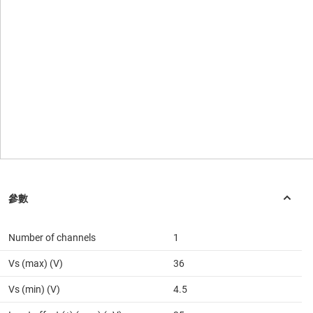
Number of channels
1
Vs (max) (V)
36
Vs (min) (V)
4.5