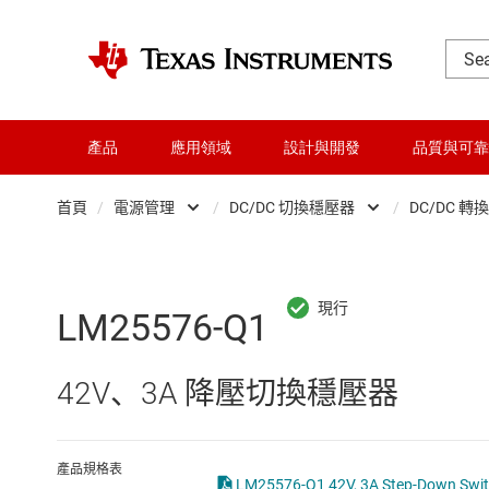
產品
應用領域
設計與開發
品質與可靠
首頁
/
電源管理
/
DC/DC 切換穩壓器
/
DC/DC 轉
DLP 產品
AC/DC 切換穩壓器
交換器與多工器
DC/DC 切換穩壓器
LM25576-Q1
介面
DC/DC 電源模組
42V、3A 降壓切換穩壓器
射頻 (RF) 與微波
DDR 記憶體電源 IC
微控制器 (MCU) 與處理器
LCD 及 OLED 顯示
產品規格表
LM25576-Q1 42V, 3A Step-Down Switc