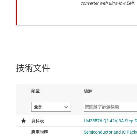
converter with ultra-low EMI.
技術文件