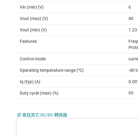
Vin (min) (V)
6
Vout (max) (V)
40
Vout (min) (V)
1.23
Features
Freq
Prote
Control mode
curr
Operating temperature range (°C)
-40 
Iq (typ) (A)
0.00
Duty cycle (max) (%)
95
尋找其它 DC/DC 轉換器