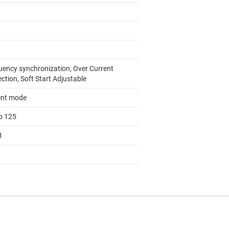
uency synchronization, Over Current
ction, Soft Start Adjustable
ent mode
to 125
1