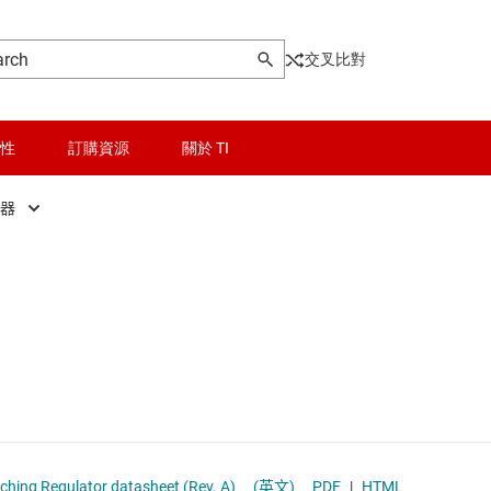
交叉比對
性
訂購資源
關於 TI
換器
晶粒與晶圓服務
DC/DC 控制器
Other power management
無線連線
DC/DC 轉換器
乙太網路供電 (PoE) IC
被動和離散
低壓側開關
邏輯和電壓轉換
功率級
器電源和驅動器
隔離
固態繼電器
hing Regulator datasheet (Rev. A)
(英文)
PDF
|
HTML