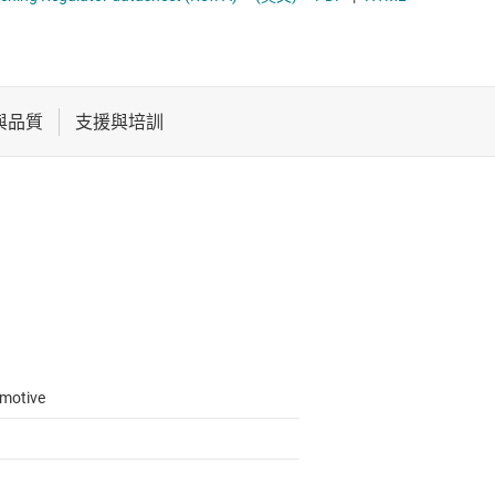
電池管理 IC
多通道 IC (PMIC)
電源管理
序列器
音訊、觸覺和壓電
馬達驅動器
motive