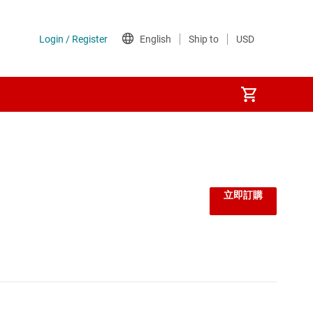
監控器和重設 IC
線性與低壓差 (LDO) 穩壓器
立即訂購
負載開關
閘極驅動器
電壓參考