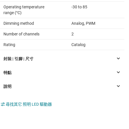
Operating temperature
-30 to 85
range (°C)
Dimming method
Analog, PWM
Number of channels
2
Rating
Catalog
尋找其它 照明 LED 驅動器