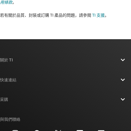
用條款
。
若有關於品質、封裝或訂購 TI 產品的問題，請參閱
TI 支援
。​​​​​​​​​​​​​​
關於 TI
關於 TI 概覽
快速連結
人才招募
聯絡我們
新聞室
采購
TI E2E™ 設計支援論壇
我們的故事 | 晶片幕後
TI API 套件
交互參考搜索
與我們聯絡
活動
myTI 公司帳戶