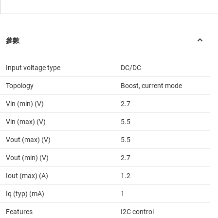
Input voltage type
DC/DC
Topology
Boost, current mode
Vin (min) (V)
2.7
Vin (max) (V)
5.5
Vout (max) (V)
5.5
Vout (min) (V)
2.7
Iout (max) (A)
1.2
Iq (typ) (mA)
1
Features
I2C control