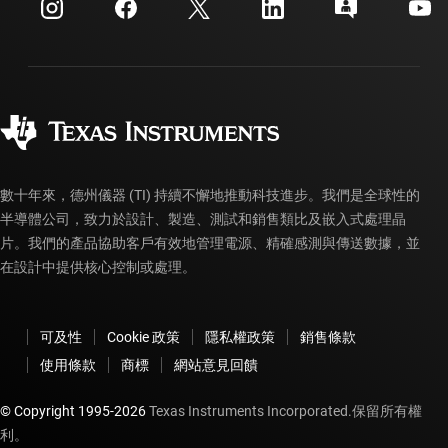
客戶支援中心
投資人關系
運送、付款與稅金
封裝
製造
訂購 FAQ
品質與可靠性
企業公民
授權經銷商
myTI 帳戶常見問題解答
數十年來，德州儀器 (TI) 持續不懈地推動科技進步。我們是全球性的
半導體公司，致力於設計、製造、測試和銷售類比及嵌入式處理晶
片。我們的產品協助客戶有效地管理電源、精確感測與傳送數據，並
在設計中提供核心控制或處理。
可及性
Cookie 政策
隱私權政策
銷售條款
使用條款
商標
網站意見回饋
© Copyright 1995-
2026
Texas Instruments Incorporated.保留所有權
利。