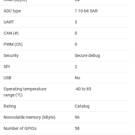
ADC type
1 10-bit SAR
UART
3
CAN (#)
0
PWM (Ch)
0
Security
Secure debug
SPI
2
USB
No
Operating temperature
-40 to 85
range (°C)
Rating
Catalog
Nonvolatile memory (kByte)
96
Number of GPIOs
58