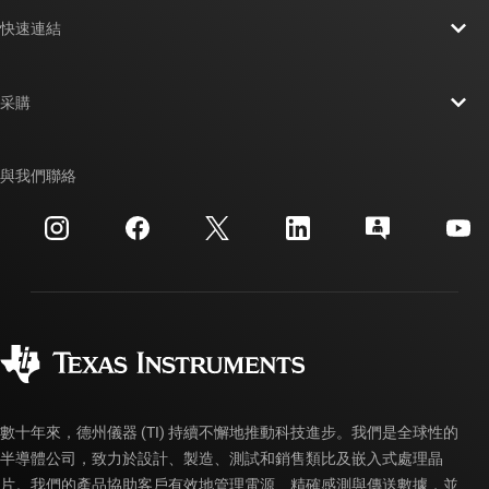
關於 TI 概覽
快速連結
人才招募
聯絡我們
新聞室
采購
TI E2E™ 設計支援論壇
我們的故事 | 晶片幕後
TI API 套件
交互參考搜索
與我們聯絡
活動
myTI 公司帳戶
客戶支援中心
投資人關系
運送、付款與稅金
封裝
製造
訂購 FAQ
品質與可靠性
企業公民
授權經銷商
myTI 帳戶常見問題解答
數十年來，德州儀器 (TI) 持續不懈地推動科技進步。我們是全球性的
半導體公司，致力於設計、製造、測試和銷售類比及嵌入式處理晶
片。我們的產品協助客戶有效地管理電源、精確感測與傳送數據，並