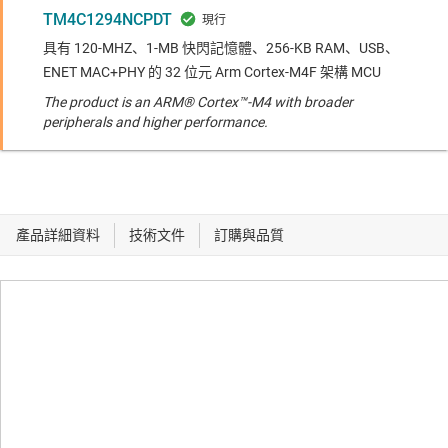
TM4C1294NCPDT
具有 120-MHZ、1-MB 快閃記憶體、256-KB RAM、USB、
ENET MAC+PHY 的 32 位元 Arm Cortex-M4F 架構 MCU
The product is an ARM® Cortex™-M4 with broader
peripherals and higher performance.