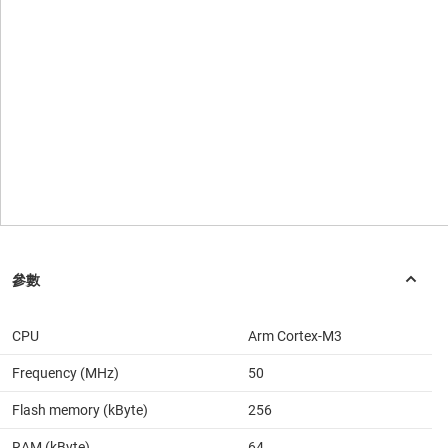
CPU
Arm Cortex-M3
Frequency (MHz)
50
Flash memory (kByte)
256
RAM (kByte)
64