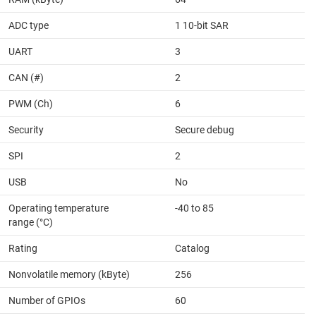
ADC type
1 10-bit SAR
UART
3
CAN (#)
2
PWM (Ch)
6
Security
Secure debug
SPI
2
USB
No
Operating temperature
-40 to 85
range (°C)
Rating
Catalog
Nonvolatile memory (kByte)
256
Number of GPIOs
60