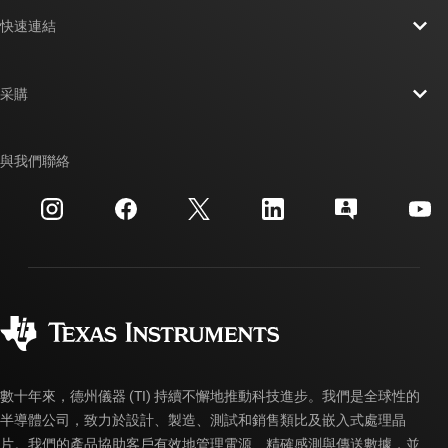
關於 TI 概覽
快速連結
人才招募
聯絡我們
新聞室
采購
TI E2E™ 設計支援論壇
我們的故事 | 晶片幕後
TI API 套件
交互參考搜索
與我們聯絡
活動
myTI 公司帳戶
客戶支援中心
投資人關系
運送、付款與稅金
封裝
製造
訂購 FAQ
品質與可靠性
企業公民
授權經銷商
myTI 帳戶常見問題解答
數十年來，德州儀器 (TI) 持續不懈地推動科技進步。我們是全球性的
半導體公司，致力於設計、製造、測試和銷售類比及嵌入式處理晶
片。我們的產品協助客戶有效地管理電源、精確感測與傳送數據，並