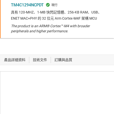
TM4C1294NCPDT
具有 120-MHZ、1-MB 快閃記憶體、256-KB RAM、USB、
ENET MAC+PHY 的 32 位元 Arm Cortex-M4F 架構 MCU
The product is an ARM® Cortex™-M4 with broader
peripherals and higher performance.