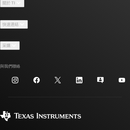
關於 TI
關於 TI 概覽
快速連結
人才招募
聯絡我們
新聞室
采購
TI E2E™ 設計支援論壇
我們的故事 | 晶片幕後
TI API 套件
交互參考搜索
與我們聯絡
活動
myTI 公司帳戶
客戶支援中心
投資人關系
運送、付款與稅金
封裝
製造
訂購 FAQ
品質與可靠性
企業公民
授權經銷商
myTI 帳戶常見問題解答