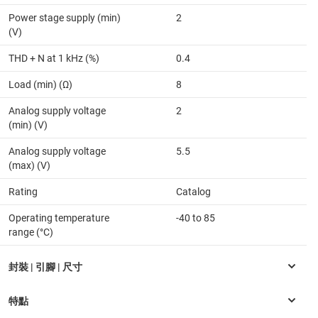
Power stage supply (min)
2
(V)
THD + N at 1 kHz (%)
0.4
Load (min) (Ω)
8
Analog supply voltage
2
(min) (V)
Analog supply voltage
5.5
(max) (V)
Rating
Catalog
Operating temperature
-40 to 85
range (°C)