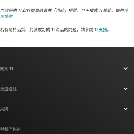
內容係由 TI 和社群貢獻者依「現狀」提供，且不構成 TI 規範。檢視
使
用條款
。
若有關於品質、封裝或訂購 TI 產品的問題，請參閱
TI 支援
。​​​​​​​​​​​​​​
關於 TI
關於 TI 概覽
快速連結
人才招募
聯絡我們
新聞室
采購
TI E2E™ 設計支援論壇
我們的故事 | 晶片幕後
TI API 套件
交互參考搜索
與我們聯絡