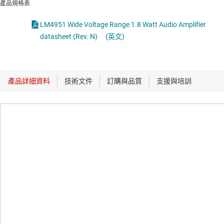
產品規格表
LM4951 Wide Voltage Range 1.8 Watt Audio Amplifier
datasheet (Rev. N)
(英文)