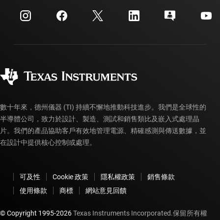
活動
myTI 公司帳戶
客戶支援中心
投資人關系
運送、付款與稅金
封裝
製造
訂購 FAQ
品質與可靠性
企業公民
授權經銷商
myTI 帳戶常見問題解答
數十年來，德州儀器 (TI) 持續不懈地推動科技進步。我們是全球性的
半導體公司，致力於設計、製造、測試和銷售類比及嵌入式處理晶
片。我們的產品協助客戶有效地管理電源、精確感測與傳送數據，並
在設計中提供核心控制或處理。
可及性
Cookie 政策
隱私權政策
銷售條款
使用條款
商標
網站意見回饋
© Copyright 1995-
2026
Texas Instruments Incorporated.保留所有權