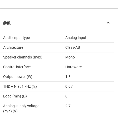
Audio input type
Analog Input
Architecture
Class-AB
Speaker channels (max)
Mono
Control interface
Hardware
Output power (W)
1.8
THD + N at 1 kHz (%)
0.07
Load (min) (Ω)
8
Analog supply voltage
2.7
(min) (V)