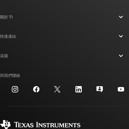
關於 TI
關於 TI 概覽
快速連結
人才招募
聯絡我們
新聞室
采購
TI E2E™ 設計支援論壇
我們的故事 | 晶片幕後
TI API 套件
交互參考搜索
與我們聯絡
活動
myTI 公司帳戶
客戶支援中心
投資人關系
運送、付款與稅金
封裝
製造
訂購 FAQ
品質與可靠性
企業公民
授權經銷商
myTI 帳戶常見問題解答