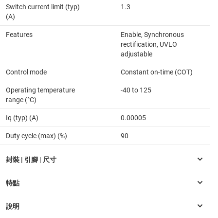
Switch current limit (typ)
1.3
(A)
Features
Enable, Synchronous
rectification, UVLO
adjustable
Control mode
Constant on-time (COT)
Operating temperature
-40 to 125
range (°C)
Iq (typ) (A)
0.00005
Duty cycle (max) (%)
90