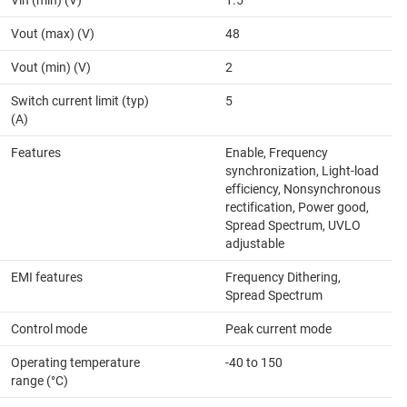
Vin (min) (V)
1.5
Vout (max) (V)
48
Vout (min) (V)
2
Switch current limit (typ)
5
(A)
Features
Enable, Frequency
synchronization, Light-load
efficiency, Nonsynchronous
rectification, Power good,
Spread Spectrum, UVLO
adjustable
EMI features
Frequency Dithering,
Spread Spectrum
Control mode
Peak current mode
Operating temperature
-40 to 150
range (°C)