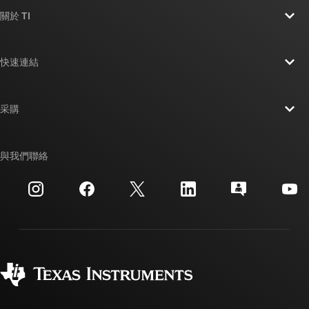
關於 TI
關於 TI 概覽
快速連結
人才招募
聯絡我們
新聞室
采購
TI E2E™ 設計支援論壇
我們的故事 | 晶片幕後
TI API 套件
交互參考搜索
與我們聯絡
活動
myTI 公司帳戶
客戶支援中心
投資人關系
運送、付款與稅金
封裝
製造
訂購 FAQ
品質與可靠性
企業公民
授權經銷商
myTI 帳戶常見問題解答