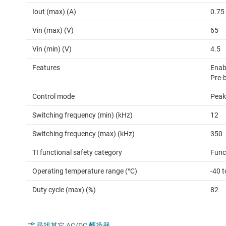
Iout (max) (A)
0.75
Vin (max) (V)
65
Vin (min) (V)
4.5
Features
Enabl
Pre-b
Control mode
Peak
Switching frequency (min) (kHz)
12
Switching frequency (max) (kHz)
350
TI functional safety category
Func
Operating temperature range (°C)
-40 
Duty cycle (max) (%)
82
尋找其它 AC/DC 轉換器