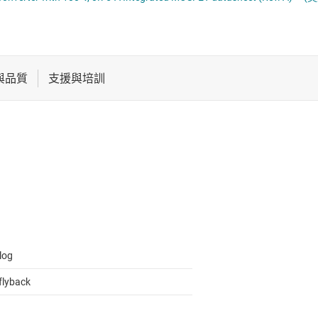
電池管理 IC
多通道 IC (PMIC)
電源管理
序列器
音訊、觸覺和壓電
馬達驅動器
log
flyback