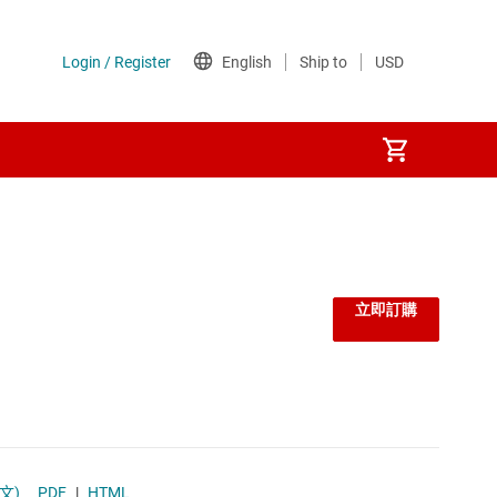
監控器和重設 IC
線性與低壓差 (LDO) 穩壓器
立即訂購
負載開關
閘極驅動器
電壓參考
文)
PDF
|
HTML