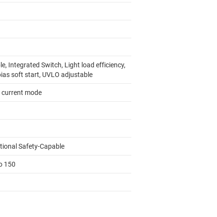
e, Integrated Switch, Light load efficiency,
ias soft start, UVLO adjustable
 current mode
tional Safety-Capable
to 150