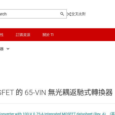
交叉比對
性
訂購資源
關於 TI
換器
晶粒與晶圓服務
AC/DC 控制器
Other power management
無線連線
AC/DC 轉換器
乙太網路供電 (PoE) IC
被動和離散
低壓側開關
OSFET 的 65-VIN 無光耦返馳式轉換器
邏輯和電壓轉換
功率級
器電源和驅動器
隔離
固態繼電器
nverter with 100-V, 0.75-A Integrated MOSFET datasheet (Rev. A)
(英