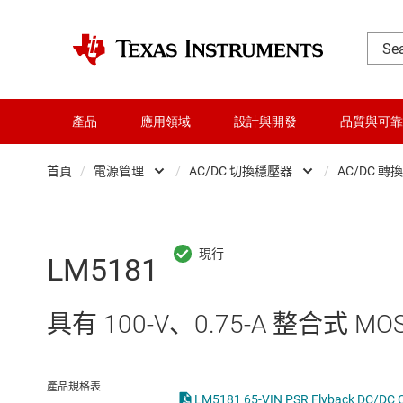
產品
應用領域
設計與開發
品質與可靠
首頁
/
電源管理
/
AC/DC 切換穩壓器
/
AC/DC 轉
DLP 產品
AC/DC 切換穩壓器
交換器與多工器
DC/DC 切換穩壓器
LM5181
介面
DC/DC 電源模組
具有 100-V、0.75-A 整合式 M
射頻 (RF) 與微波
DDR 記憶體電源 IC
微控制器 (MCU) 與處理器
LCD 及 OLED 顯示
產品規格表
LM5181 65-VIN PSR Flyback DC/DC Co