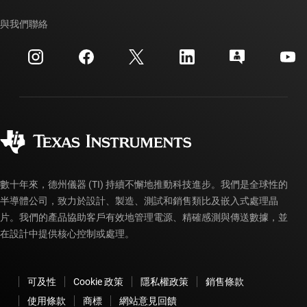
我們的故事 | 晶片幕後
TI API 套件
交互參考搜索
與我們聯絡
活動
myTI 公司帳戶
客戶支援中心
投資人關系
運送、付款與稅金
封裝
製造
訂購 FAQ
品質與可靠性
企業公民
授權經銷商
myTI 帳戶常見問題解答
數十年來，德州儀器 (TI) 持續不懈地推動科技進步。我們是全球性的
半導體公司，致力於設計、製造、測試和銷售類比及嵌入式處理晶
片。我們的產品協助客戶有效地管理電源、精確感測與傳送數據，並
在設計中提供核心控制或處理。
可及性
Cookie 政策
隱私權政策
銷售條款
使用條款
商標
網站意見回饋