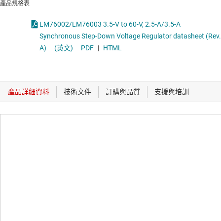
產品規格表
LM76002/LM76003 3.5-V to 60-V, 2.5-A/3.5-A
Synchronous Step-Down Voltage Regulator datasheet (Rev.
A)
(英文)
PDF
|
HTML