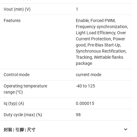
Vout (min) (V)
1
Features
Enable, Forced PWM,
Frequency synchronization,
Light Load Efficiency, Over
Current Protection, Power
good, Pre-Bias Start-Up,
Synchronous Rectification,
Tracking, Wettable flanks
package
Control mode
current mode
Operating temperature
-40 to 125
range (°C)
Iq (typ) (A)
0.000015
Duty cycle (max) (%)
98