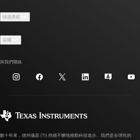
關於 TI 概覽
快速連結
人才招募
聯絡我們
新聞室
采購
TI E2E™ 設計支援論壇
我們的故事 | 晶片幕後
TI API 套件
交互參考搜索
與我們聯絡
活動
myTI 公司帳戶
客戶支援中心
投資人關系
運送、付款與稅金
封裝
製造
訂購 FAQ
品質與可靠性
企業公民
授權經銷商
myTI 帳戶常見問題解答
數十年來，德州儀器 (TI) 持續不懈地推動科技進步。我們是全球性的