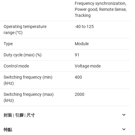
Frequency synchronization,
Power good, Remote Sense,
Tracking
Operating temperature
-40 to 125
range (°C)
Type
Module
Duty cycle (max) (%)
91
Control mode
Voltage mode
Switching frequency (min)
400
(kHz)
Switching frequency (max)
2000
(kHz)