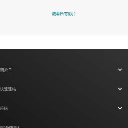
觀看所有影片
關於 TI
關於 TI 概覽
快速連結
人才招募
聯絡我們
新聞室
采購
TI E2E™ 設計支援論壇
我們的故事 | 晶片幕後
TI API 套件
交互參考搜索
與我們聯絡