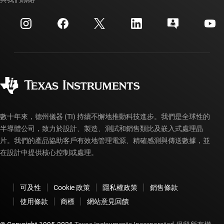
活動
myTI 公司帳戶
客戶支援中心
投資人關系
運送、付款與稅金
封裝
製造
訂購 FAQ
品質與可靠性
企業公民
授權經銷商
myTI 帳戶常見問題解答
數十年來，德州儀器 (TI) 持續不懈地推動科技進步。我們是全球性的
半導體公司，致力於設計、製造、測試和銷售類比及嵌入式處理晶
片。我們的產品協助客戶有效地管理電源、精確感測與傳送數據，並
在設計中提供核心控制或處理。
可及性
Cookie 政策
隱私權政策
銷售條款
使用條款
商標
網站意見回饋