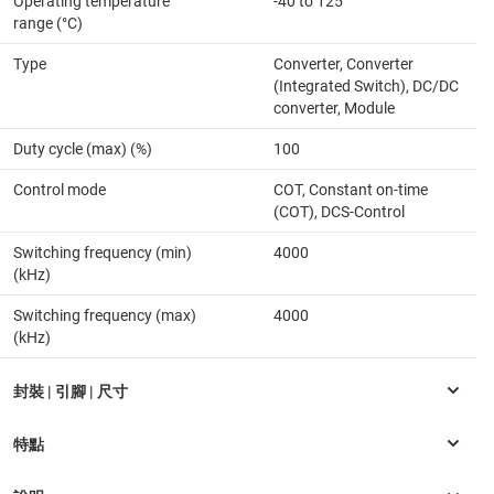
Operating temperature
-40 to 125
range (°C)
Type
Converter, Converter
(Integrated Switch), DC/DC
converter, Module
Duty cycle (max) (%)
100
Control mode
COT, Constant on-time
(COT), DCS-Control
Switching frequency (min)
4000
(kHz)
Switching frequency (max)
4000
(kHz)