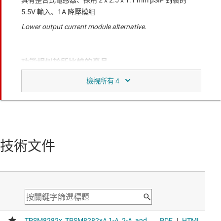
5.5V 輸入、1A 降壓模組
Lower output current module alternative.
功能相似於所比較的產品。
TPSM82823
具整合式電感器、採用 2.0-mm × 2.5-mm × 1.1-mm uSiP 封
裝的 5.5-V 輸入、3-A 降壓模組
Forced-PWM operation and 23-mm² total BOM size.
技術文件
TPSM82813
具備選用頻率同步化、可調整緩啟動和追蹤功能的 6V 3A 降
壓模組
Low-noise fixed frequency operation, frequency
synchronization, adjustable soft start and more.