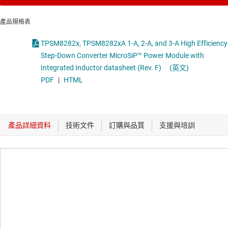
產品規格表
TPSM8282x, TPSM8282xA 1-A, 2-A, and 3-A High Efficiency
Step-Down Converter MicroSiP™ Power Module with
Integrated Inductor datasheet (Rev. F)
(英文)
PDF
|
HTML