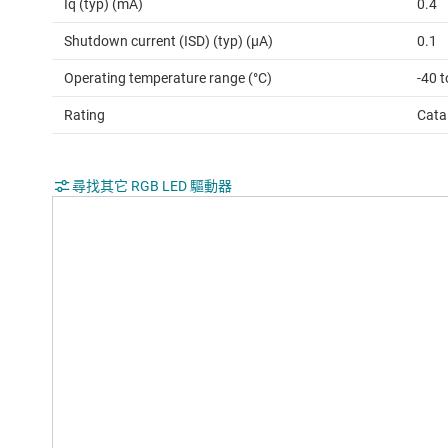
Iq (typ) (mA)
0.4
Shutdown current (ISD) (typ) (µA)
0.1
Operating temperature range (°C)
-40 t
Rating
Cata
尋找其它 RGB LED 驅動器