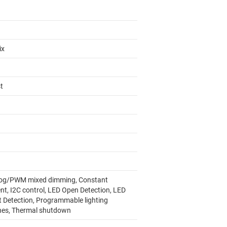
ix
t
og/PWM mixed dimming, Constant
nt, I2C control, LED Open Detection, LED
t Detection, Programmable lighting
nes, Thermal shutdown