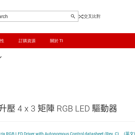
交叉比對
性
訂購資源
關於 TI
ED 顯示驅動器
晶粒與晶圓服務
Other power management
B LED 驅動器
無線連線
乙太網路供電 (PoE) IC
車 LED 驅動器
被動和離散
低壓側開關
4 x 3 矩陣 RGB LED 驅動器
明 LED 驅動器
邏輯和電壓轉換
功率級
器電源和驅動器
光 LED 驅動器
隔離
固態繼電器
LP5813 Synchronous Boost 4 × 3 Matrix RGB LED Driver with Autonomous Control datasheet (Rev. C)
(英文