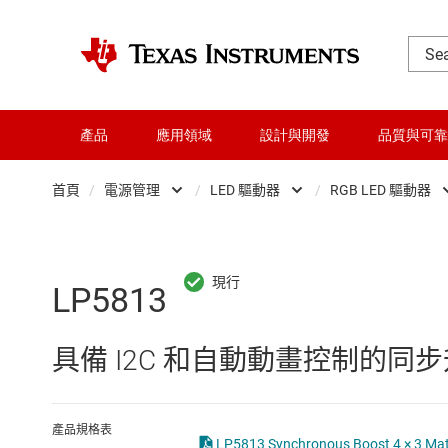
產品
應用領域
設計與開發
品質與可靠
首頁
/
電源管理
/
LED 驅動器
/
RGB LED 驅動器
DLP 產品
AC/DC 切換穩壓器
L
交換器與多工器
DC/DC 切換穩壓器
RG
LP5813
介面
DC/DC 電源模組
汽
具備 I2C 和自動動畫控制的同步升壓 
射頻 (RF) 與微波
DDR 記憶體電源 IC
照
微控制器 (MCU) 與處理器
LCD 及 OLED 顯示
背
產品規格表