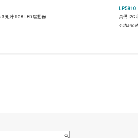
LP5810
 3 矩陣 RGB LED 驅動器
具備 I2C
4 channel 