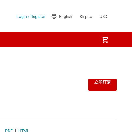
監控器和重設 IC
線性與低壓差 (LDO) 穩壓器
立即訂購
負載開關
閘極驅動器
電壓參考
)
PDF
|
HTML