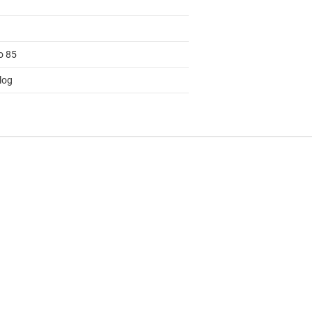
o 85
log