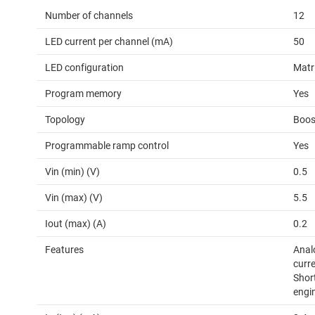
Number of channels
12
LED current per channel (mA)
50
LED configuration
Matr
Program memory
Yes
Topology
Boos
Programmable ramp control
Yes
Vin (min) (V)
0.5
Vin (max) (V)
5.5
Iout (max) (A)
0.2
Features
Anal
curre
Shor
engi