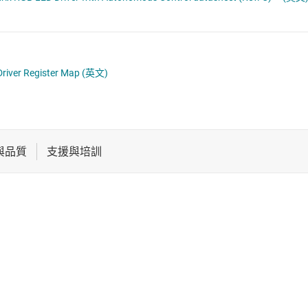
電池管理 IC
多通道 IC (PMIC)
電源管理
序列器
音訊、觸覺和壓電
river Register Map
(英文)
馬達驅動器