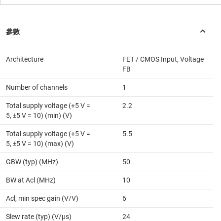
Architecture
FET / CMOS Input, Voltage
FB
Number of channels
1
Total supply voltage (+5 V =
2.2
5, ±5 V = 10) (min) (V)
Total supply voltage (+5 V =
5.5
5, ±5 V = 10) (max) (V)
GBW (typ) (MHz)
50
BW at Acl (MHz)
10
Acl, min spec gain (V/V)
6
Slew rate (typ) (V/µs)
24