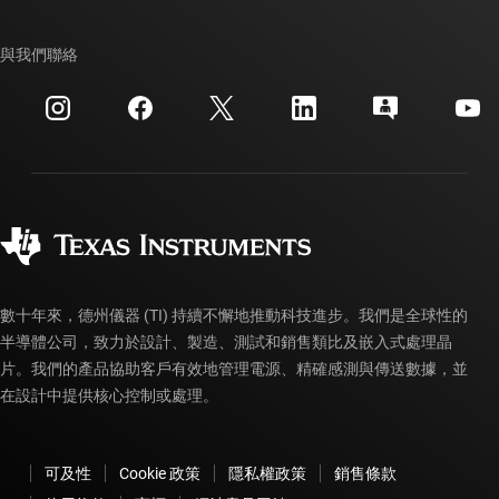
TI E2E™ 設計支援論壇
我們的故事 | 晶片幕後
TI API 套件
交互參考搜索
與我們聯絡
活動
myTI 公司帳戶
客戶支援中心
投資人關系
運送、付款與稅金
封裝
製造
訂購 FAQ
品質與可靠性
企業公民
授權經銷商
myTI 帳戶常見問題解答
數十年來，德州儀器 (TI) 持續不懈地推動科技進步。我們是全球性的
半導體公司，致力於設計、製造、測試和銷售類比及嵌入式處理晶
片。我們的產品協助客戶有效地管理電源、精確感測與傳送數據，並
在設計中提供核心控制或處理。
可及性
Cookie 政策
隱私權政策
銷售條款