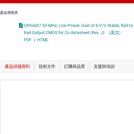
產品規格表
OPAx607 50-MHz, Low-Power, Gain of 6-V/V Stable, Rail-to-
Rail Output CMOS for Co datasheet (Rev. J)
(英文)
PDF
|
HTML