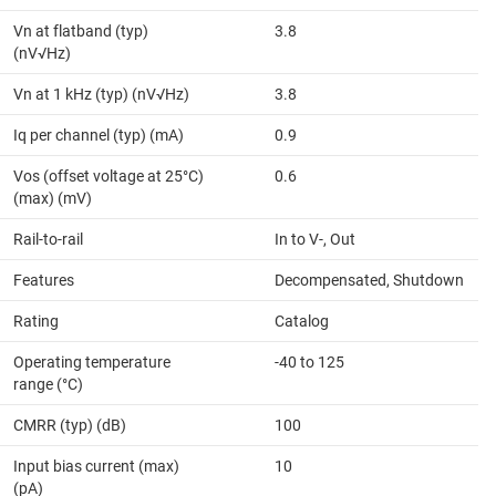
Vn at flatband (typ)
3.8
(nV√Hz)
Vn at 1 kHz (typ) (nV√Hz)
3.8
Iq per channel (typ) (mA)
0.9
Vos (offset voltage at 25°C)
0.6
(max) (mV)
Rail-to-rail
In to V-, Out
Features
Decompensated, Shutdown
Rating
Catalog
Operating temperature
-40 to 125
range (°C)
CMRR (typ) (dB)
100
Input bias current (max)
10
(pA)