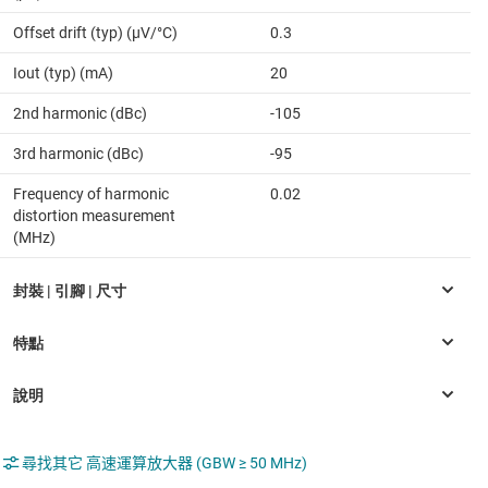
Offset drift (typ) (µV/°C)
0.3
Iout (typ) (mA)
20
2nd harmonic (dBc)
-105
3rd harmonic (dBc)
-95
Frequency of harmonic
0.02
distortion measurement
(MHz)
尋找其它 高速運算放大器 (GBW ≥ 50 MHz)