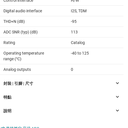
Control interface
H/W
Digital audio interface
I2S, TDM
THD+N (dB)
-95
ADC SNR (typ) (dB)
113
Rating
Catalog
Operating temperature
-40 to 125
range (°C)
Analog outputs
0