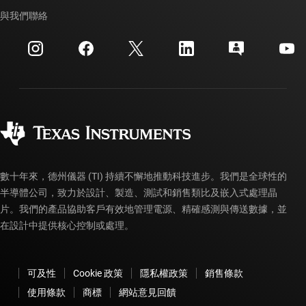
TI API 套件
交互參考搜索
與我們聯絡
活動
myTI 公司帳戶
客戶支援中心
投資人關系
運送、付款與稅金
封裝
製造
訂購 FAQ
品質與可靠性
企業公民
授權經銷商
myTI 帳戶常見問題解答
數十年來，德州儀器 (TI) 持續不懈地推動科技進步。我們是全球性的
半導體公司，致力於設計、製造、測試和銷售類比及嵌入式處理晶
片。我們的產品協助客戶有效地管理電源、精確感測與傳送數據，並
在設計中提供核心控制或處理。
可及性
Cookie 政策
隱私權政策
銷售條款
使用條款
商標
網站意見回饋