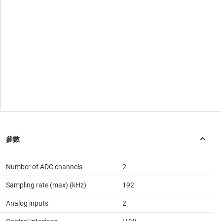
Number of ADC channels
2
Sampling rate (max) (kHz)
192
Analog inputs
2