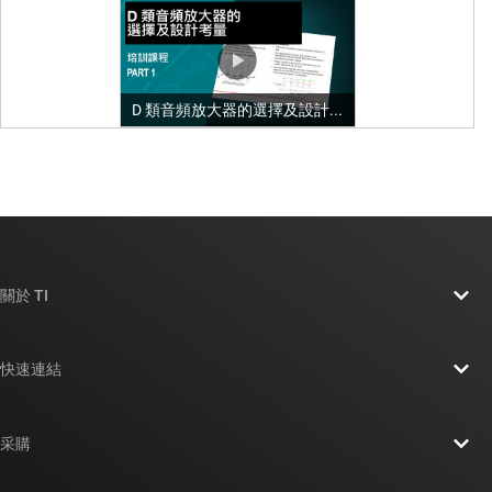
關於 TI
關於 TI 概覽
快速連結
人才招募
聯絡我們
新聞室
采購
TI E2E™ 設計支援論壇
我們的故事 | 晶片幕後