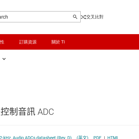
交叉比對
性
訂購資源
關於 TI
晶粒與晶圓服務
音訊 ADC
驅動器
無線連線
音訊 DAC
被動和離散
音訊轉碼器
體控制音訊 ADC
邏輯和電壓轉換
隔離
PCM186x 4-Channel or 2-Channel, 192-kHz, Audio ADCs datasheet (Rev. D)
(英文)
PDF
|
HTML