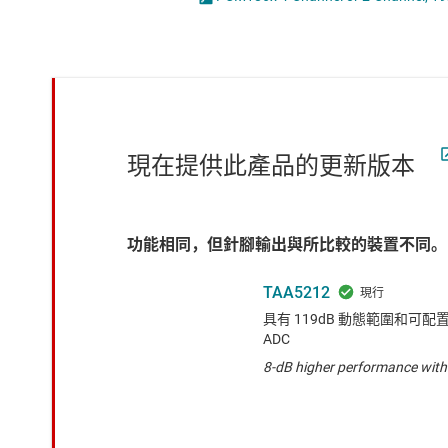
感測器
放大器
數據轉換器
時鐘與計時
現在提供此產品的更新版本
功能相同，但針腳輸出與所比較的裝置不同。
TAA5212
具有 119dB 動態範圍和
ADC
8-dB higher performance wit