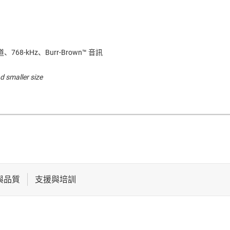
、768-kHz、Burr-Brown™ 音訊
d smaller size