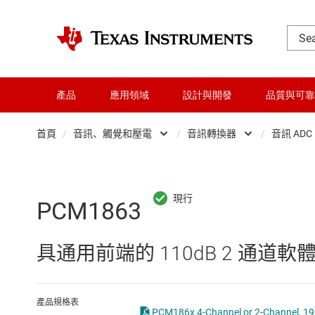
產品
應用領域
設計與開發
品質與可靠
首頁
/
音訊、觸覺和壓電
/
音訊轉換器
/
音訊 ADC
DLP 產品
專業音訊 IC
交換器與多工器
觸覺與壓電式
PCM1863
介面
音訊放大器
具通用前端的 110dB 2 通道軟
射頻 (RF) 與微波
音訊轉換器
微控制器 (MCU) 與處理器
產品規格表