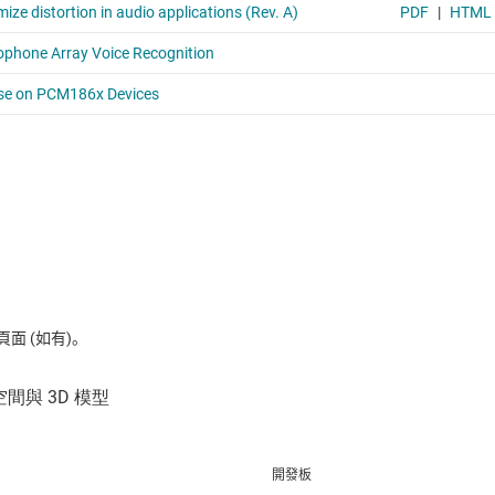
 (如有)。
開發板