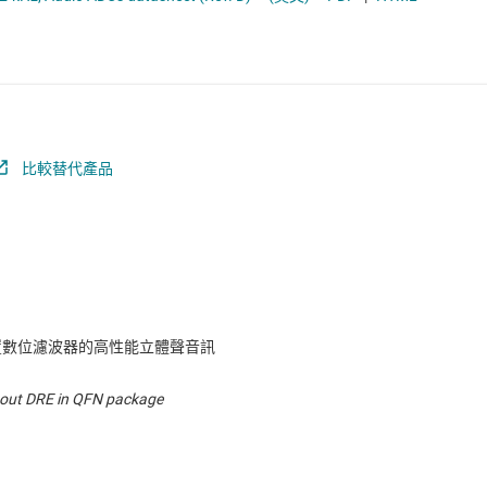
電池管理 IC
電源管理
音訊、觸覺和壓電
馬達驅動器
比較替代產品
可配置數位濾波器的高性能立體聲音訊
hout DRE in QFN package