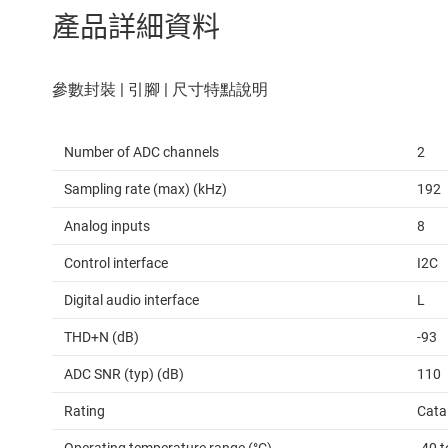
產品詳細資料
Number of ADC channels
2
Sampling rate (max) (kHz)
192
Analog inputs
8
Control interface
I2C
Digital audio interface
L
THD+N (dB)
-93
ADC SNR (typ) (dB)
110
Rating
Cata
Operating temperature range (°C)
-40 